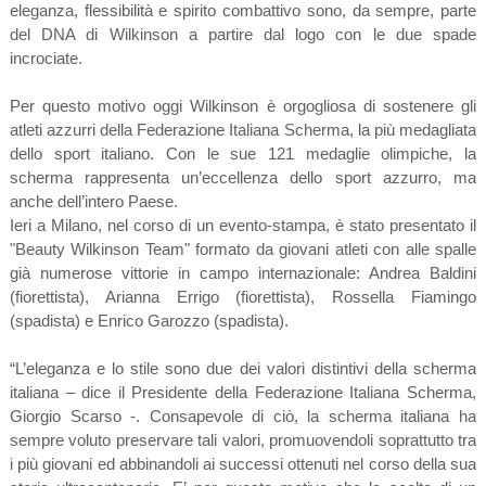
eleganza, flessibilità e spirito combattivo sono, da sempre, parte
del DNA di Wilkinson a partire dal logo con le due spade
incrociate.
Per questo motivo oggi Wilkinson è orgogliosa di sostenere gli
atleti azzurri della Federazione Italiana Scherma, la più medagliata
dello sport italiano. Con le sue 121 medaglie olimpiche, la
scherma rappresenta un’eccellenza dello sport azzurro, ma
anche dell’intero Paese.
Ieri a Milano, nel corso di un evento-stampa, è stato presentato il
"Beauty Wilkinson Team" formato da giovani atleti con alle spalle
già numerose vittorie in campo internazionale: Andrea Baldini
(fiorettista), Arianna Errigo (fiorettista), Rossella Fiamingo
(spadista) e Enrico Garozzo (spadista).
“L’eleganza e lo stile sono due dei valori distintivi della scherma
italiana – dice il Presidente della Federazione Italiana Scherma,
Giorgio Scarso -. Consapevole di ciò, la scherma italiana ha
sempre voluto preservare tali valori, promuovendoli soprattutto tra
i più giovani ed abbinandoli ai successi ottenuti nel corso della sua