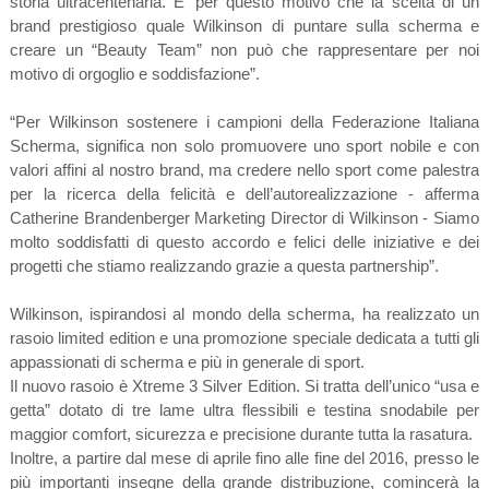
storia ultracentenaria. E’ per questo motivo che la scelta di un
brand prestigioso quale Wilkinson di puntare sulla scherma e
creare un “Beauty Team” non può che rappresentare per noi
motivo di orgoglio e soddisfazione”.
“Per Wilkinson sostenere i campioni della Federazione Italiana
Scherma, significa non solo promuovere uno sport nobile e con
valori affini al nostro brand, ma credere nello sport come palestra
per la ricerca della felicità e dell’autorealizzazione - afferma
Catherine Brandenberger Marketing Director di Wilkinson - Siamo
molto soddisfatti di questo accordo e felici delle iniziative e dei
progetti che stiamo realizzando grazie a questa partnership”.
Wilkinson, ispirandosi al mondo della scherma, ha realizzato un
rasoio limited edition e una promozione speciale dedicata a tutti gli
appassionati di scherma e più in generale di sport.
Il nuovo rasoio è Xtreme 3 Silver Edition. Si tratta dell’unico “usa e
getta” dotato di tre lame ultra flessibili e testina snodabile per
maggior comfort, sicurezza e precisione durante tutta la rasatura.
Inoltre, a partire dal mese di aprile fino alle fine del 2016, presso le
più importanti insegne della grande distribuzione, comincerà la