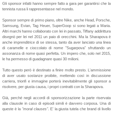
Gli sponsor infatti hanno sempre fatto a gara per garantirsi che la
tennista russa li rappresentasse nel mondo.
Sponsor sempre di primo piano, oltre Nike, anche Head, Porsche,
Samsung, Evian, Tag Heuer, SuperGoop si sono legati a Maria.
Altri marchi hanno collaborato con lei in passato, Tiffany addirittura
disegnò per lei nel 2011 un paio di orecchini. Ma la Sharapova è
anche imprenditrice di se stessa, tanto da aver lanciato una linea
di caramelle e cioccolato di nome "Sugarpova" sfruttando un
assonanza di nome quasi perfetta. Un impero che, solo nel 2015,
le ha permesso di guadagnare quasi 30 milioni.
Tutto questo però è destinato a finire molto presto. L'ammissione
di aver usato sostanze proibite, mettendo così in discussione
carriera, trionfi e immagine porterà inevitabilmente gli sponsor a
risolvere, per giusta causa, i propri contratti con la Sharapova.
Già, perché negli accordi di sponsorizzazione la parte riservata
alla clausole in caso di episodi simili è davvero corposa. Una di
queste è la
"moral clauses"
. E' la giusta tutela che brand di livello