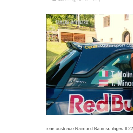
Marketing
,
Notizie
,
Rally
ione austriaco Raimund Baumschlager. Il 22 