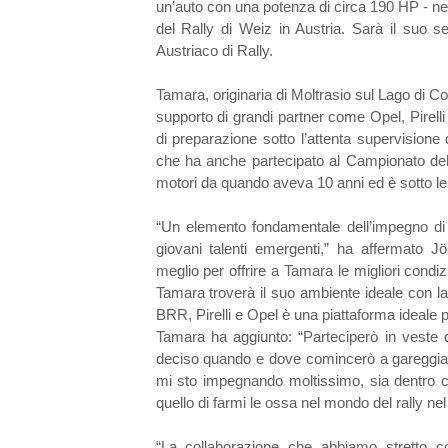
un’auto con una potenza di circa 190 HP - nel 
del Rally di Weiz in Austria. Sarà il suo 
Austriaco di Rally.
Tamara, originaria di Moltrasio sul Lago di C
supporto di grandi partner come Opel, Pirel
di preparazione sotto l’attenta supervisione
che ha anche partecipato al Campionato del
motori da quando aveva 10 anni ed è sotto le a
“Un elemento fondamentale dell’impegno di 
giovani talenti emergenti,” ha affermato J
meglio per offrire a Tamara le migliori condiz
Tamara troverà il suo ambiente ideale con 
BRR, Pirelli e Opel è una piattaforma ideale pe
Tamara ha aggiunto: “Parteciperò in veste d
deciso quando e dove comincerò a gareggiare 
mi sto impegnando moltissimo, sia dentro che
quello di farmi le ossa nel mondo del rally nel
“La collaborazione che abbiamo stretto 