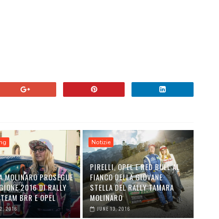
ing
Notizie
PIRELLI, OPEL E RED BULL AL
A MOLINARO PROSEGUE
FIANCO DELLA GIOVANE
GIONE 2016 DI RALLY
STELLA DEL RALLY TAMARA
 TEAM BRR E OPEL
MOLINARO
2, 2016
JUNE 13, 2016