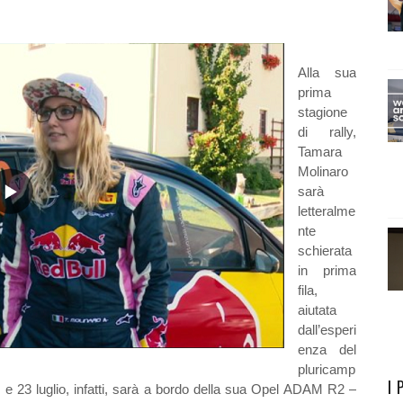
Alla sua
prima
stagione
di rally,
Tamara
Molinaro
sarà
letteralme
nte
schierata
in prima
fila,
aiutata
dall’esperi
enza del
pluricamp
I 
e 23 luglio, infatti, sarà a bordo della sua Opel ADAM R2 –