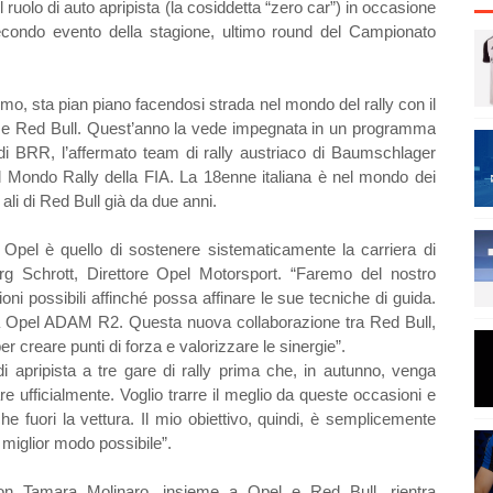
ruolo di auto apripista (la cosiddetta “zero car”) in occasione
secondo evento della stagione, ultimo round del Campionato
omo, sta pian piano facendosi strada nel mondo del rally con il
li e Red Bull. Quest’anno la vede impegnata in un programma
 di BRR, l’affermato team di rally austriaco di Baumschlager
 Mondo Rally della FIA. La 18enne italiana è nel mondo dei
li di Red Bull già da due anni.
Opel è quello di sostenere sistematicamente la carriera di
örg Schrott, Direttore Opel Motorsport. “Faremo del nostro
ioni possibili affinché possa affinare le sue tecniche di guida.
la Opel ADAM R2. Questa nuova collaborazione tra Red Bull,
r creare punti di forza e valorizzare le sinergie”.
i apripista a tre gare di rally prima che, in autunno, venga
ufficialmente. Voglio trarre il meglio da queste occasioni e
 fuori la vettura. Il mio obiettivo, quindi, è semplicemente
 miglior modo possibile”.
con Tamara Molinaro, insieme a Opel e Red Bull, rientra