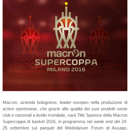
Macron, azienda bolognese, leader europeo nella produzione di
active sportswear, che grazie alla qualità dei suoi prodotti veste
club e nazionali a livello mondiale, sarà Title Sponsor della Macron
Supercoppa di basket 2016, in programma nel week end del 24-
25 settembre sul parquet del Mediolanum Forum di Assago,