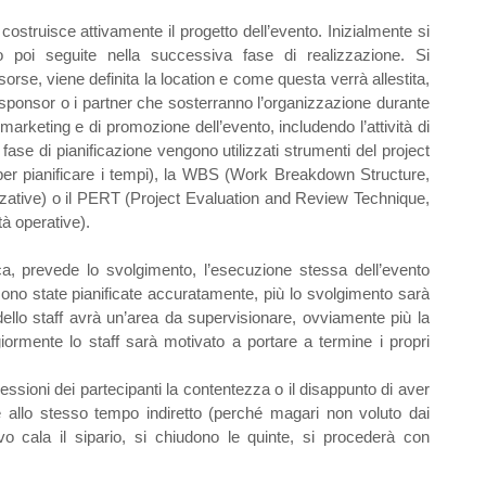
 costruisce attivamente il progetto dell’evento. Inizialmente si
o poi seguite nella successiva fase di realizzazione. Si
orse, viene definita la location e come questa verrà allestita,
 sponsor o i partner che sosterranno l’organizzazione durante
 di marketing e di promozione dell’evento, includendo l’attività di
se di pianificazione vengono utilizzati strumenti del project
r pianificare i tempi), la WBS (Work Breakdown Structure,
nizzative) o il PERT (Project Evaluation and Review Technique,
ità operative).
ca, prevede lo svolgimento, l’esecuzione stessa dell’evento
i sono state pianificate accuratamente, più lo svolgimento sarà
llo staff avrà un’area da supervisionare, ovviamente più la
iormente lo staff sarà motivato a portare a termine i propri
essioni dei partecipanti la contentezza o il disappunto di aver
e allo stesso tempo indiretto (perché magari non voluto dai
ivo cala il sipario, si chiudono le quinte, si procederà con