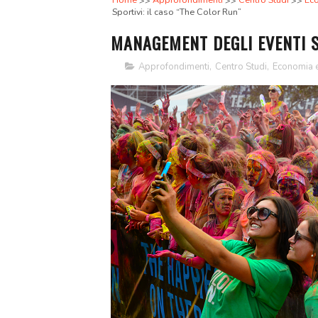
Home
Approfondimenti
Centro Studi
Eco
Sportivi: il caso “The Color Run”
MANAGEMENT DEGLI EVENTI S
Approfondimenti
,
Centro Studi
,
Economia 