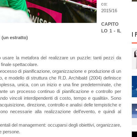
co:
20
15
/
16
CAPITO
LO 1 - IL
I 
I
(un estratto)
ò usare la metafora del realizzare un puzzle: tanti pezzi da
 finale spettacolare.
rocesso di pianificazione, organizzazione e produzione di un
o, e modello di struttura che R.D. Archibald (2004) definisce
mplessa, unica, con un inizio e una fine predeterminate, che
ante un processo continuo di pianificazione e controllo per
ttando vincoli interdipendenti di costo, tempo e qualità». Sono
acquisizione, direzione, controllo e analisi delle tempistiche e
 sono necessarie alla realizzazione dell’evento, e quindi al
entali del management: occuparsi degli obiettivi, organizzare,
le persone.