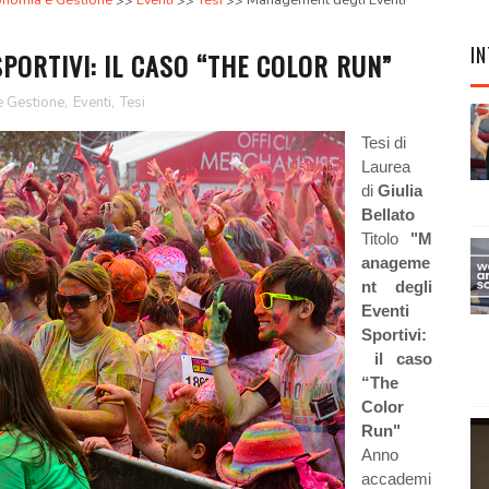
nomia e Gestione
Eventi
Tesi
Management degli Eventi
IN
PORTIVI: IL CASO “THE COLOR RUN”
e Gestione
,
Eventi
,
Tesi
Tesi di
Laurea
di
Giulia
Bellato
Titolo
"M
anageme
nt degli
Eventi
Sportivi:
il caso
“The
Color
Run"
Anno
accademi