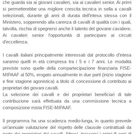
che guarda sia ai giovani cavalieri, sia ai cavalieri senior. Ai primi
si permetterebbe una migliore crescita tecnica in sella a cavalli
selezionati, durante gli anni di durata dell’intesa stessa con il
Ministero, sopperendo alla carenza di cavalli di qualità con i quali,
talvolta, rischia di spegnersi anche il talento del giovane cavaliere.
Ai cavalieri senior l’opportunità di partecipare ai circuiti
d’eccellenza.
I cavalli italiani principalmente interessati dal protocollo d’intesa
saranno quelli in età compresa tra i 5 e i 7 anni. Le modalità
previste sono quelle della compartecipazione finanziaria FISE-
MIPAAF al 50%, erogato annualmente in due parti (inizio stagione
e fine stagione agonistica) a titolo di concessione di contributo ai
proprietari dei giovani cavalli.
La selezione dei cavalli e dei proprietari beneficiari di tale
contribuzione sarà effettuata da una commissione tecnica a
composizione mista FISE-MIPAAF.
Il programma ha una scadenza medio-lunga, in quanto prevede
un’annuale valutazione del rispetto delle clausole contrattuali da
parte dei proprietari dei cavalli. Altresì, trascorsi i primi 9 anni di