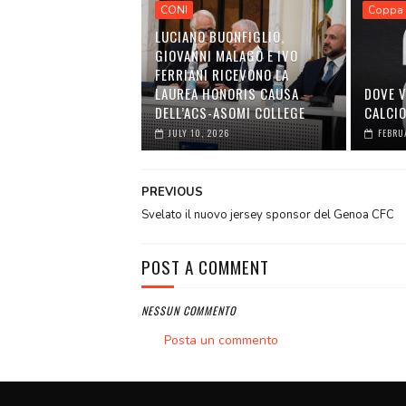
CONI
Coppa 
LUCIANO BUONFIGLIO,
GIOVANNI MALAGÒ E IVO
FERRIANI RICEVONO LA
LAUREA HONORIS CAUSA
DOVE V
DELL’ACS-ASOMI COLLEGE
CALCI
JULY 10, 2026
FEBRU
PREVIOUS
Svelato il nuovo jersey sponsor del Genoa CFC
POST A COMMENT
NESSUN COMMENTO
Posta un commento