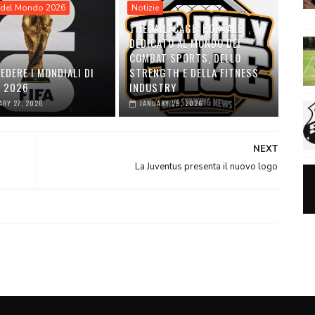
del Mondo 2026
Notizie
THEDAILYCAGE: PORTALE
DEDICATO AL MONDO DEI
COMBAT SPORTS, DELLO
EDERE I MONDIALI DI
STRENGTH E DELLA FITNESS
O 2026
INDUSTRY
ARY 27, 2026
JANUARY 29, 2026
NEXT
La Juventus presenta il nuovo logo