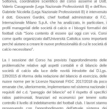
Sottoriva, coordinatore scientifico del corso assieme al Dott.
Valerio Casagrande (Lega Nazionale Professionisti B) e dell’Avv.
Gabriele Nicolella (Lega Nazionale Professionisti B) è intervenuto
il dott. Giovanni Gardini, chief football administrator di F.C.
Internazionale Milano S.p.A. che ha analizzato, in particolare, i
profili manageriali delle società di calcio e i bisogni formativi dei
football club “Sono contento di essere qui oggi con voi. Corsi
come quello organizzato dall’Università Cattolica sono importanti
perché aiutano a creare le nuove professionalità di cui le società di
calcio necessitano”.
La I sessione del Corso ha previsto l’approfondimento delle
problematiche relative agli aspetti contabili e di bilancio delle
società di calcio alla luce delle novità introdotte dal D.Lgs.
139/2015 di riforma della redazione del bilancio di esercizio, delle
nuove norme per le Licenze Nazionali FIGC 2017/2018 da poco
emanate che, ulteriormente, implementano nel sistema nazionale i
requisiti del c.d. “pareggio del bilancio” ed il rispetto di specifici
ratios patrimoniali, finanziari ed economici per tenere sotto
controllo il livello di indebitamento del football club. I lavori stanno
proseguendo con l’approfondimento dell’attuale sistema dei