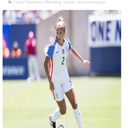
Calcio Femminile
,
Marketing
,
Notizie
,
Sponsorizzazioni