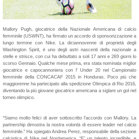
Mallory Pugh, giocatrice della Nazionale Americana di calcio
femminile (USWNT), ha firmato un accordo di sponsorizzazione a
lungo termine con Nike. La diciannovenne di proprietà degli
Washington Spirit, è uno degli astri nascenti della nazionale a
stelle e strisce, con cui ha debuttato a soli 17 anni e 269 giorni lo
scorso Gennaio. Qualche mese prima, era stata nominata miglior
giocatrice e capocannoniera con l’ Under 20 nel Campionato
femminile della CONCACAF 2015 in Honduras. Poco più che
maggiorenne ha partecipato alla spedizione Olimpica di Rio 2016,
diventando la più giovane giocatrice americana a siglare un gol nel
torneo olimpico.
“Siamo molto felici di aver sottoscritto l’accordo con Mallory. La
partnership dimostra la nostra volontà di essere leader nel calcio
femminile.” Ha spiegato Andrea Perez, responsabile della sezione
calcistica di Nike nel Nordamerica, “E’ un talento incredibile, e