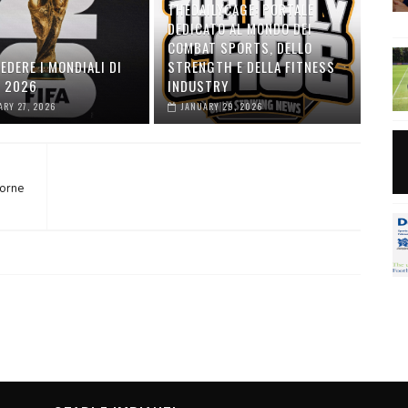
THEDAILYCAGE: PORTALE
DEDICATO AL MONDO DEI
COMBAT SPORTS, DELLO
EDERE I MONDIALI DI
STRENGTH E DELLA FITNESS
O 2026
INDUSTRY
ARY 27, 2026
JANUARY 29, 2026
borne