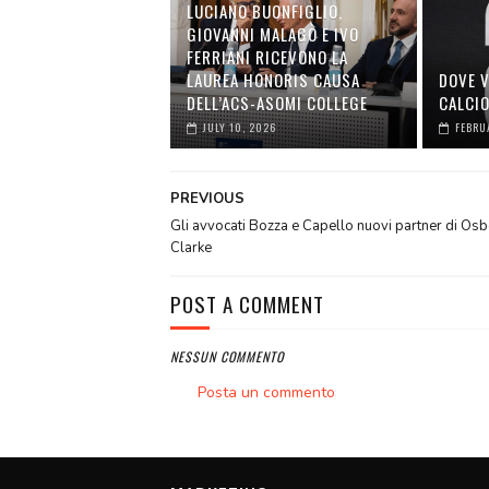
LUCIANO BUONFIGLIO,
GIOVANNI MALAGÒ E IVO
FERRIANI RICEVONO LA
LAUREA HONORIS CAUSA
DOVE V
DELL’ACS-ASOMI COLLEGE
CALCI
JULY 10, 2026
FEBRU
PREVIOUS
Gli avvocati Bozza e Capello nuovi partner di Os
Clarke
POST A COMMENT
NESSUN COMMENTO
Posta un commento