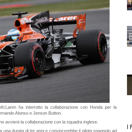
McLaren ha interrotto la collaborazione con Honda per la
 Fernando Alonso e Jenson Button.
no avvierà la collaborazione con la squadra inglese.
I 
 una durata di tre anni e convincerebbe il pilota spagnolo ad