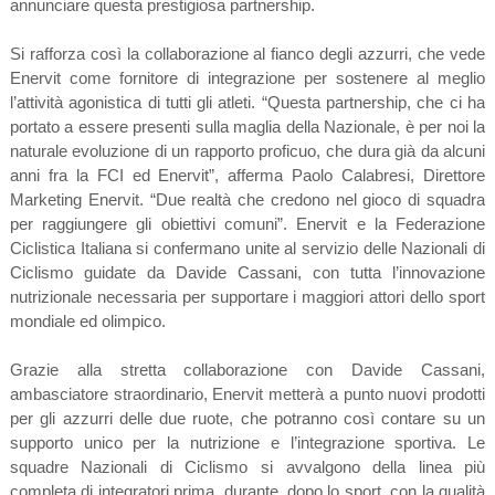
annunciare questa prestigiosa partnership.
Si rafforza così la collaborazione al fianco degli azzurri, che vede
Enervit come fornitore di integrazione per sostenere al meglio
l’attività agonistica di tutti gli atleti. “Questa partnership, che ci ha
portato a essere presenti sulla maglia della Nazionale, è per noi la
naturale evoluzione di un rapporto proficuo, che dura già da alcuni
anni fra la FCI ed Enervit”, afferma Paolo Calabresi, Direttore
Marketing Enervit. “Due realtà che credono nel gioco di squadra
per raggiungere gli obiettivi comuni”. Enervit e la Federazione
Ciclistica Italiana si confermano unite al servizio delle Nazionali di
Ciclismo guidate da Davide Cassani, con tutta l’innovazione
nutrizionale necessaria per supportare i maggiori attori dello sport
mondiale ed olimpico.
Grazie alla stretta collaborazione con Davide Cassani,
ambasciatore straordinario, Enervit metterà a punto nuovi prodotti
per gli azzurri delle due ruote, che potranno così contare su un
supporto unico per la nutrizione e l’integrazione sportiva. Le
squadre Nazionali di Ciclismo si avvalgono della linea più
completa di integratori prima, durante, dopo lo sport, con la qualità