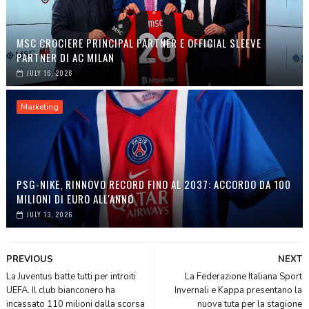
MSC CROCIERE PRINCIPAL PARTNER E OFFICIAL SLEEVE
PARTNER DI AC MILAN
JULY 16, 2026
Marketing
PSG-NIKE, RINNOVO RECORD FINO AL 2037: ACCORDO DA 100
MILIONI DI EURO ALL'ANNO
JULY 13, 2026
PREVIOUS
NEXT
La Juventus batte tutti per introiti
La Federazione Italiana Sport
UEFA. Il club bianconero ha
Invernali e Kappa presentano la
incassato 110 milioni dalla scorsa
nuova tuta per la stagione