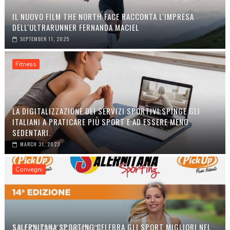
IL NUOVO FILM THE NORTH FACE RACCONTA L'IMPRESA
DELL'ULTRARUNNER FERNANDA MACIEL
SEPTEMBER 11, 2025
Fitness
LA DIGITALIZZAZIONE DEI SERVIZI SPORTIVI SPINGE GLI
ITALIANI A PRATICARE PIÙ SPORT E AD ESSERE MENO
SEDENTARI.
MARCH 31, 2023
Convegni
SALERNITANA SPORTING CELEBRA GLI SPORT MIGLIORI NEL