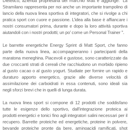
Dietetico, azienda proprietaria del marchio Matt e aggiunge: “La
Stramilano rappresenta per noi anche un importante trampolino di
lancio della nuova linea sportiva di integratori, che si rivolge a chi
pratica sport con cuore e passione. L’idea alla base è affiancare i
nostri consumatori prima, durante e dopo la loro attività sportiva
aiutandoli con i nostri prodotti; un po’ come un Personal Trainer ”.
Le barrette energetiche Energy Sprint di Matt Sport, che fanno
parte della nuova linea, accompagneranno i partecipanti della
maratona meneghina. Piacevoli e gustose, sono caratterizzate da
due croccanti strati di cereali che racchiudono un morbido ripieno
al gusto cacao o al gusto yogurt. Studiate per fornire un rapido e
duraturo apporto energetico, grazie alle diverse velocità di
assimilazione dei carboidrati in essa contenuti, sono ideali sia
negli sforzi brevi che in quelli di lunga durata.
La nuova linea sport si compone di 12 prodotti che soddisfano
tutte le esigenze dello sportivo, dall’integrazione proteica ai
prodotti energetici e tonici fino agli integratori salini necessari per il
recupero. Barrette proteiche ed energetiche, proteine in polvere,
bevande proteiche pronte da bere, aminoacidi ramificati, shot