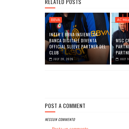
RELATED POSTS
BBVA
AC Mil
INTER E BBVA INSIEME: LA
BANCA DIGITALE DIVENTA
MSC C
OFFICIAL SLEEVE PARTNER DEL
PARTNE
CLUB
PARTNE
JULY 28, 2026
JULY 1
POST A COMMENT
NESSUN COMMENTO
Posta un commento