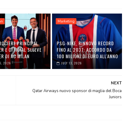
an
Marketing
ROCIERE PRINCIPAL
PSG-NIKE, RINNOVO RECORD
R E OFFICIAL SLEEVE
FINO AL 2037: ACCORDO DA
R DI AC MILAN
100 MILIONI DI EURO ALL'ANNO
6, 2026
JULY 13, 2026
NEXT
Qatar Airways nuovo sponsor di maglia del Boca
Juniors