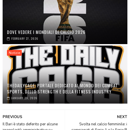
DOVE VEDERE I MONDIALI DI CALCIO 2026
FEBRUARY 27, 2026
Notizie
THEDAILYCAGE: PORTALE DEDICATO AL MONDO DEI COMBAT
SPORTS, DELLO STRENGTH E DELLA FITNESS INDUSTRY
JANUARY 29, 2026
PREVIOUS
NEXT
Il Bari è stato deferito per alcune
Svolta nel calcio femminile: i
irregolarità amministrative su
campionati di Serie A e la Serie B