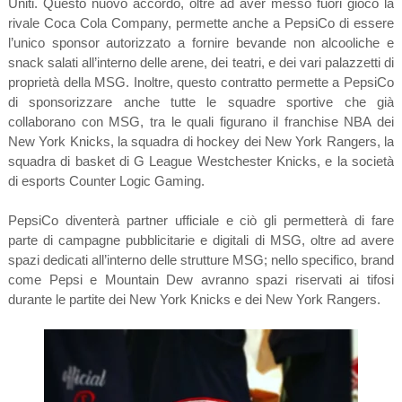
Uniti. Questo nuovo accordo, oltre ad aver messo fuori gioco la
rivale Coca Cola Company, permette anche a PepsiCo di essere
l’unico sponsor autorizzato a fornire bevande non alcooliche e
snack salati all’interno delle arene, dei teatri, e dei vari palazzetti di
proprietà della MSG. Inoltre, questo contratto permette a PepsiCo
di sponsorizzare anche tutte le squadre sportive che già
collaborano con MSG, tra le quali figurano il franchise NBA dei
New York Knicks, la squadra di hockey dei New York Rangers, la
squadra di basket di G League Westchester Knicks, e la società
di esports Counter Logic Gaming.
PepsiCo diventerà partner ufficiale e ciò gli permetterà di fare
parte di campagne pubblicitarie e digitali di MSG, oltre ad avere
spazi dedicati all’interno delle strutture MSG; nello specifico, brand
come Pepsi e Mountain Dew avranno spazi riservati ai tifosi
durante le partite dei New York Knicks e dei New York Rangers.