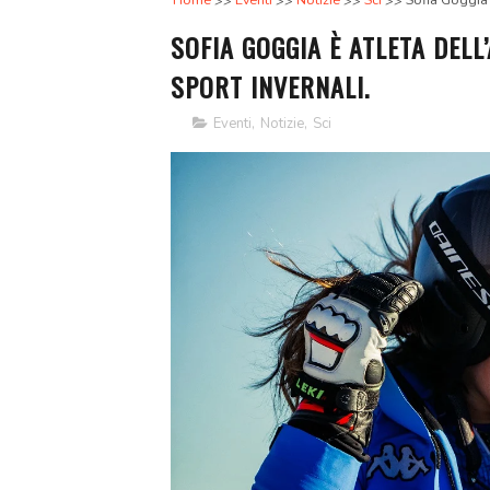
Home
Eventi
Notizie
Sci
Sofia Goggia 
SOFIA GOGGIA È ATLETA DELL
SPORT INVERNALI.
Eventi
,
Notizie
,
Sci