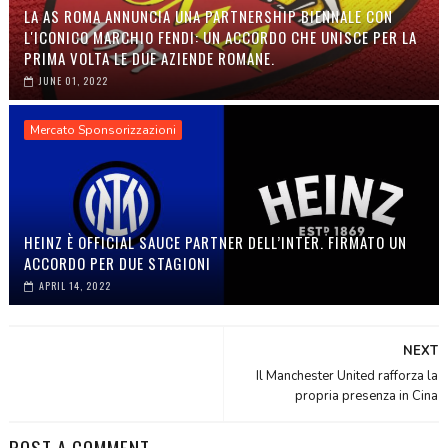
LA AS ROMA ANNUNCIA UNA PARTNERSHIP BIENNALE CON
L'ICONICO MARCHIO FENDI: UN ACCORDO CHE UNISCE PER LA
PRIMA VOLTA LE DUE AZIENDE ROMANE.
JUNE 01, 2022
Mercato Sponsorizzazioni
HEINZ È OFFICIAL SAUCE PARTNER DELL’INTER. FIRMATO UN
ACCORDO PER DUE STAGIONI
APRIL 14, 2022
NEXT
Il Manchester United rafforza la
propria presenza in Cina
POST A COMMENT