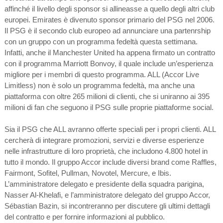
affinché il livello degli sponsor si allineasse a quello degli altri club
europei. Emirates è divenuto sponsor primario del PSG nel 2006.
Il PSG è il secondo club europeo ad annunciare una partenrship
con un gruppo con un programma fedeltà questa settimana.
Infatti, anche il Manchester United ha appena firmato un contratto
con il programma Marriott Bonvoy, il quale include un’esperienza
migliore per i membri di questo programma. ALL (Accor Live
Limitless) non è solo un programma fedeltà, ma anche una
piattaforma con oltre 265 milioni di clienti, che si uniranno ai 395
milioni di fan che seguono il PSG sulle proprie piattaforme social.
Sia il PSG che ALL avranno offerte speciali per i propri clienti. ALL
cercherà di integrare promozioni, servizi e diverse esperienze
nelle infrastrutture di loro proprietà, che includono 4.800 hotel in
tutto il mondo. Il gruppo Accor include diversi brand come Raffles,
Fairmont, Sofitel, Pullman, Novotel, Mercure, e Ibis.
L’amministratore delegato e presidente della squadra parigina,
Nasser Al-Khelafi, e l’amministratore delegato del gruppo Accor,
Sébastian Bazin, si incontreranno per discutere gli ultimi dettagli
del contratto e per fornire informazioni al pubblico.