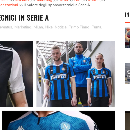
Inter
Juventus
Marketing
Milan
Nike
Notizie
orizzazioni
Il valore degli sponsor tecnici in Serie A
IN
CNICI IN SERIE A
uventus
,
Marketing
,
Milan
,
Nike
,
Notizie
,
Primo Piano
,
Puma
,