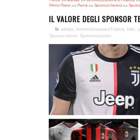
Home
adidas
Amministrazione e Finanza
Primo Piano
Puma
Sponsor tecnici
Spons
IL VALORE DEGLI SPONSOR TE
adidas
,
Amministrazione e Finanza
,
Inter
,
J
Sponsor tecnici
,
Sponsorizzazioni