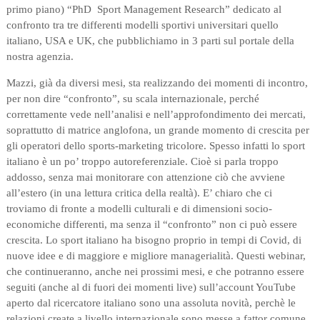
primo piano) “PhD Sport Management Research” dedicato al
confronto tra tre differenti modelli sportivi universitari quello
italiano, USA e UK, che pubblichiamo in 3 parti sul portale della
nostra agenzia.
Mazzi, già da diversi mesi, sta realizzando dei momenti di incontro,
per non dire “confronto”, su scala internazionale, perché
correttamente vede nell’analisi e nell’approfondimento dei mercati,
soprattutto di matrice anglofona, un grande momento di crescita per
gli operatori dello sports-marketing tricolore. Spesso infatti lo sport
italiano è un po’ troppo autoreferenziale. Cioè si parla troppo
addosso, senza mai monitorare con attenzione ciò che avviene
all’estero (in una lettura critica della realtà). E’ chiaro che ci
troviamo di fronte a modelli culturali e di dimensioni socio-
economiche differenti, ma senza il “confronto” non ci può essere
crescita. Lo sport italiano ha bisogno proprio in tempi di Covid, di
nuove idee e di maggiore e migliore managerialità. Questi webinar,
che continueranno, anche nei prossimi mesi, e che potranno essere
seguiti (anche al di fuori dei momenti live) sull’account YouTube
aperto dal ricercatore italiano sono una assoluta novità, perchè le
relazioni create a livello internazionale sono messe a fattor comune