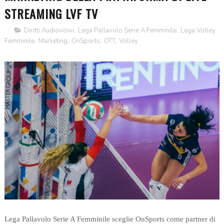
STREAMING LVF TV
Diritti Audiovisivi
,
Lega Pallavolo Serie A Femminile
,
Lega Volley
Femminile
,
Marketing
,
OnSports
,
OTT
,
Volley
Lega Pallavolo Serie A Femminile sceglie OnSports come partner di