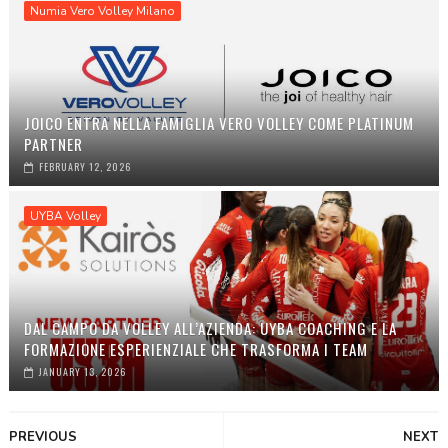
Numia Vero Volley Milano
JOICO ENTRA NELLA FAMIGLIA VERO VOLLEY COME PLATINUM
PARTNER
FEBRUARY 12, 2026
UYBA Volley
DAL CAMPO DA VOLLEY ALL’AZIENDA: UYBA COACHING E LA
FORMAZIONE ESPERIENZIALE CHE TRASFORMA I TEAM
JANUARY 13, 2026
PREVIOUS
NEXT