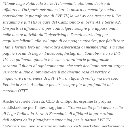
“Come Lega Pallavolo Serie A Femminile abbiamo deciso di
affidarci a OnSports per potenziare la nostra community social e
consolidare la piattaforma di LVF TV, la web-tv che trasmette il live
streaming e full HD le gare del Campionato di Serie A1 e Serie A2.
Onsports ci affiancherà per coinvolgere sempre più appassionati
nelle nostre attività: dall'advertising e l'email marketing per
acquisire 'clienti', allo sviluppo di campagne creative, per fidelizzare
i fan e fornire loro un'innovativa esperienza di membership, sia sulle
pagine social di Lega - Facebook, Instagram, Youtube - sia su LVF
TV.
La pallavolo giocata e le sue straordinarie protagoniste
saranno il fulcro di ogni contenuto, che sarà declinato per un target
verticale al fine di promuovere il movimento rosa di vertice e
migliorare l'awareness di LVF TV tra i tifosi di volley ma non solo.
Perché la Serie A italiana penetri sempre più in profondità nel
mercato OTT”.
Anche Gabriele Ferretti, CEO di OnSports, esprime la propria
soddisfazione per l’intesa raggiunta:
“Siamo molto felici della scelta
di Lega Pallavolo Serie A Femminile di affidarci la promozione
dell’offerta della piattaforma streaming per le partite LVF TV.
OnSports sviluppa strategie in ambito sports marketing performance