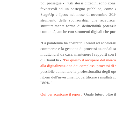
poi
prosegue - "
Gli stessi cittadini sono cons
favorevoli ad un sostegno pubblico, come 
StageUp e Ipsos nel mese di novembre 2020.
strumento delle sponsorship, che recepisca 
strutturalmente forme di deducibilità potenzia
comunità, anche con strumenti digitali che port
"La pandemia ha costretto i brand ad accelerare
commerce e la gestione di processi aziendali su
intrattenersi da casa, mantenere i rapporti con 
di ChainOn - "
Per questo il recupero del merca
alla digitalizzazione dei complessi processi di
possibile aumentare la professionalità degli op
ritorni dell'investimento, certificare i risultati 
l'80%."
Qui per scaricare il report
"Quale futuro oltre i