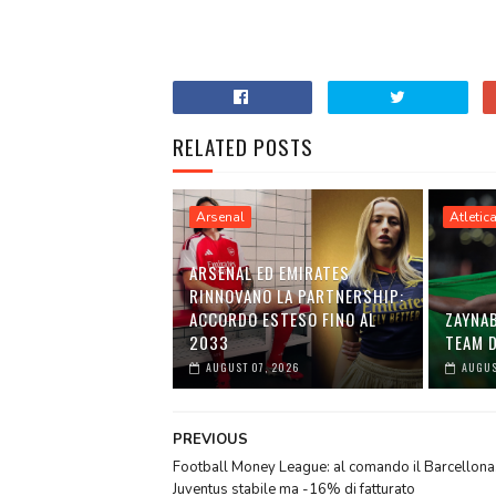
RELATED POSTS
Arsenal
Atletic
ARSENAL ED EMIRATES
RINNOVANO LA PARTNERSHIP:
ACCORDO ESTESO FINO AL
ZAYNA
2033
TEAM D
AUGUST 07, 2026
AUGUS
PREVIOUS
Football Money League: al comando il Barcellona
Juventus stabile ma -16% di fatturato