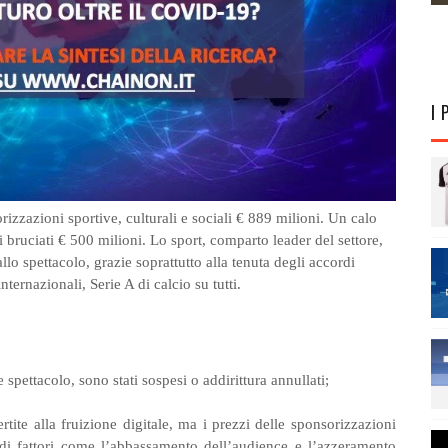
I 
sorizzazioni sportive, culturali e sociali € 889 milioni. Un calo
 bruciati € 500 milioni. Lo sport, comparto leader del settore,
 allo spettacolo, grazie soprattutto alla tenuta degli accordi
nternazionali, Serie A di calcio su tutti.
ettacolo, sono stati sospesi o addirittura annullati;
e alla fruizione digitale, ma i prezzi delle sponsorizzazioni
di fattori come l’abbassamento dell’audience e l’azzeramento