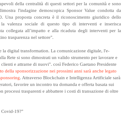
apevoli della centralità di questi settori per la comunità e sono
dimostra l'indagine demoscopica Sponsor Value condotta da
 Una proposta concreta è il riconoscimento giuridico dello
la valenza sociale di questo tipo di interventi e inserisca
ta collegata all’impatto e alla ricaduta degli interventi per la
ino trasparenza nel settore".
 la digital transformation. La comunicazione digitale, l'e-
lla Rete si sono dimostrati un valido strumento per lavorare e
i clienti e attrarne di nuovi". così Federico Gaetano Presidente
to della sponsorizzazione nei prossimi anni sarà anche legato
 sponsoring
. Attraverso Blockchain e Intelligenza Artificiale sarà
eratori, favorire un incontro tra domanda e offerta basata sui
con processi trasparenti e abbattere i costi di transazione di oltre
l Covid-19?"