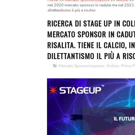
Home
Mercato Sponsorizzazioni
Notizie
nel 2020 mercato sponsor in caduta ma nel 2021 è pre
dilettantismo il più a rischio
RICERCA DI STAGE UP IN CO
MERCATO SPONSOR IN CADUT
RISALITA. TIENE IL CALCIO, 
DILETTANTISMO IL PIÙ A RIS
Mercato Sponsorizzazioni
,
Notizie
,
Primo P