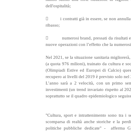
dell'ospitalità;
 i contratti già in essere, se non annullati 
ribasso;
 numerosi brand, pressati da risultati eco
nuove operazioni con l’effetto che la numerosit
Nel 2021, se la situazione sanitaria migliorer
(a quota 976 milioni), trainato da cultura e soc
(Olimpiadi Estive ed Europei di Calcio)
ques
recupero ai livelli del 2019 è previsto solo ne
L’anno sarà a 2 velocità, con un primo sem
investimenti (un trend invariato rispetto al 2
soprattutto se il quadro epidemiologico seguis
"Cultura, sport e intrattenimento sono tra i 
scomparsa di realtà anche storiche e la perdit
politiche pubbliche dedicate" -
afferma
G