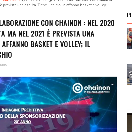
Primo Piano
Ricerca di Stage Up in collaborazione con ChainOn :
vista una risalita. Tiene il calcio, in affanno basket e volley; il
IN
LLABORAZIONE CON CHAINON : NEL 2020
A MA NEL 2021 È PREVISTA UNA
IN AFFANNO BASKET E VOLLEY; IL
CHIO
iano