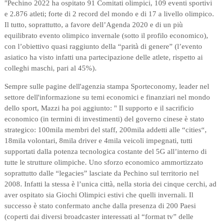
"
Pechino 2022 ha ospitato 91 Comitati olimpici, 109 eventi sportivi
e 2.876 atleti; forte di 2 record del mondo e di 17 a livello olimpico.
Il tutto, soprattutto, a favore dell’Agenda 2020 e di un più
equilibrato evento olimpico invernale (sotto il profilo economico),
con l’obiettivo quasi raggiunto della “parità di genere” (l’evento
asiatico ha visto infatti una partecipazione delle atlete, rispetto ai
colleghi maschi, pari al 45%).
Sempre sulle pagine dell'agenzia stampa Sporteconomy, leader nel
settore dell'informazione su temi economici e finanziari nel mondo
dello sport, Mazzi ha poi aggiunto: "
Il supporto e il sacrificio
economico (in termini di investimenti) del governo cinese è stato
strategico: 100mila membri del staff, 200mila addetti alle “cities“,
18mila volontari, 8mila driver e 4mila veicoli impegnati, tutti
supportati dalla potenza tecnologica costante del 5G all’interno di
tutte le strutture olimpiche. Uno sforzo economico ammortizzato
soprattutto dalle “legacies” lasciate da Pechino sul territorio nel
2008. Infatti la stessa è l’unica città, nella storia dei cinque cerchi, ad
aver ospitato sia Giochi Olimpici estivi che quelli invernali.
Il
successo è stato confermato anche dalla presenza di 200 Paesi
(coperti dai diversi broadcaster interessati al “format tv” delle