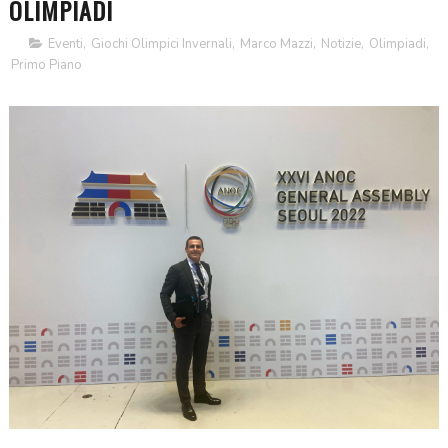
OLIMPIADI
Eventi
,
Giochi Olimpici Invernali
,
Marco Mazzi
,
Notizie
,
Olimpiadi
,
Primo Piano