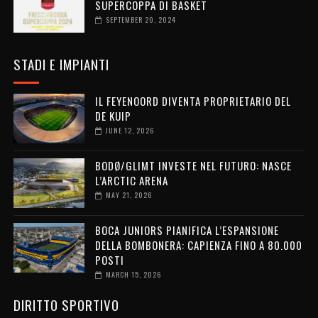
SUPERCOPPA DI BASKET
SEPTEMBER 20, 2024
STADI E IMPIANTI
IL FEYENOORD DIVENTA PROPRIETARIO DEL
DE KUIP
JUNE 12, 2026
BODØ/GLIMT INVESTE NEL FUTURO: NASCE
L’ARCTIC ARENA
MAY 21, 2026
BOCA JUNIORS PIANIFICA L’ESPANSIONE
DELLA BOMBONERA: CAPIENZA FINO A 80.000
POSTI
MARCH 15, 2026
DIRITTO SPORTIVO