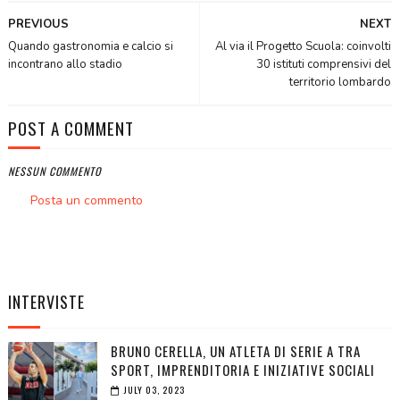
PREVIOUS
NEXT
Quando gastronomia e calcio si
Al via il Progetto Scuola: coinvolti
incontrano allo stadio
30 istituti comprensivi del
territorio lombardo
POST A COMMENT
NESSUN COMMENTO
Posta un commento
INTERVISTE
BRUNO CERELLA, UN ATLETA DI SERIE A TRA
SPORT, IMPRENDITORIA E INIZIATIVE SOCIALI
JULY 03, 2023