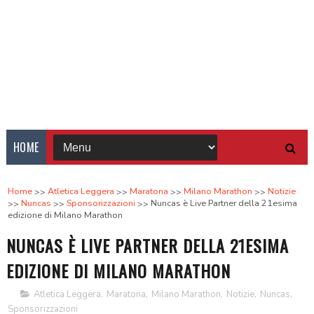
HOME
Home
Atletica Leggera
Maratona
Milano Marathon
Notizie
Nuncas
Sponsorizzazioni
Nuncas è Live Partner della 21esima
edizione di Milano Marathon
NUNCAS È LIVE PARTNER DELLA 21ESIMA
EDIZIONE DI MILANO MARATHON
Atletica Leggera
,
Maratona
,
Milano Marathon
,
Notizie
,
Nuncas
,
Sponsorizzazioni