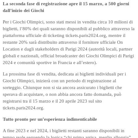
La seconda fase di registrazione apre il 15 marzo, a 500 giorni
dall’inizio dei Giochi
Per i Giochi Olimpici, sono stati messi in vendita circa 10 milioni di
biglietti, l’80% dei quali saranno disponibili al pubblico attraverso la
piattaforma ufficiale di ticketing tickets.paris2024.org, mentre il
restante 20% sarà distribuito attraverso il fornitore ufficiale On
Location e dagli stakeholders di Parigi 2024 (autorità locali, partner
globali e nazionali, official broadcaster dei Giochi Olimpici di Parigi
2024 e comunità sportive in Francia e all’estero).
La prossima fase di vendita, dedicata ai biglietti individuali per i
Giochi Olimpici, inizierà con un periodo di registrazione al
sorteggio. Chiunque non si sia ancora assicurato i biglietti che
sperava di acquistare, o non abbia ancora fatto domanda, può
registrarsi tra il 15 marzo e il 20 aprile 2023 sul sito
tickets.paris2024.org.
Tutto pronto per un’esperienza indimenticabile
A fine 2023 e nel 2024, i biglietti restanti saranno disponibili in
tempo reale seguendo la logica “chi prima arriva, meglio alloggia”.