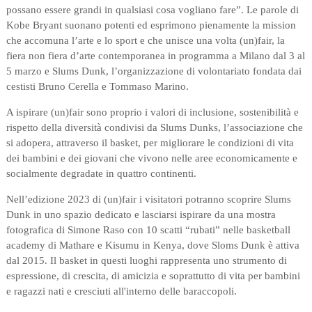
possano essere grandi in qualsiasi cosa vogliano fare”. Le parole di
Kobe Bryant suonano potenti ed esprimono pienamente la mission
che accomuna l’arte e lo sport e che unisce una volta (un)fair, la
fiera non fiera d’arte contemporanea in programma a Milano dal 3 al
5 marzo e Slums Dunk, l’organizzazione di volontariato fondata dai
cestisti Bruno Cerella e Tommaso Marino.
A ispirare (un)fair sono proprio i valori di inclusione, sostenibilità e
rispetto della diversità condivisi da Slums Dunks, l’associazione che
si adopera, attraverso il basket, per migliorare le condizioni di vita
dei bambini e dei giovani che vivono nelle aree economicamente e
socialmente degradate in quattro continenti.
Nell’edizione 2023 di (un)fair i visitatori potranno scoprire Slums
Dunk in uno spazio dedicato e lasciarsi ispirare da una mostra
fotografica di Simone Raso con 10 scatti “rubati” nelle basketball
academy di Mathare e Kisumu in Kenya, dove Sloms Dunk è attiva
dal 2015. Il basket in questi luoghi rappresenta uno strumento di
espressione, di crescita, di amicizia e soprattutto di vita per bambini
e ragazzi nati e cresciuti all'interno delle baraccopoli.