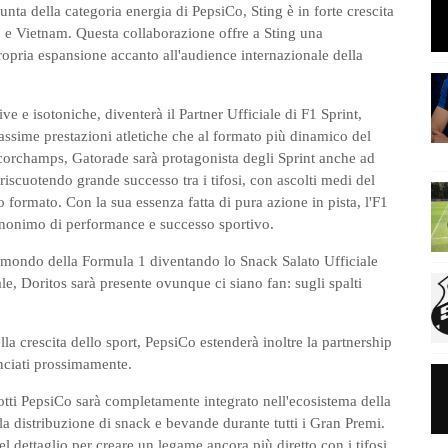
ta della categoria energia di PepsiCo, Sting è in forte crescita
o e Vietnam. Questa collaborazione offre a Sting una
ropria espansione accanto all'audience internazionale della
e e isotoniche, diventerà il Partner Ufficiale di F1 Sprint,
assime prestazioni atletiche che al formato più dinamico del
corchamps, Gatorade sarà protagonista degli Sprint anche ad
riscuotendo grande successo tra i tifosi, con ascolti medi del
formato. Con la sua essenza fatta di pura azione in pista, l'F1
sinonimo di performance e successo sportivo.
el mondo della Formula 1 diventando lo Snack Salato Ufficiale
bale, Doritos sarà presente ovunque ci siano fan: sugli spalti
a crescita dello sport, PepsiCo estenderà inoltre la partnership
nciati prossimamente.
otti PepsiCo sarà completamente integrato nell'ecosistema della
la distribuzione di snack e bevande durante tutti i Gran Premi.
nel dettaglio per creare un legame ancora più diretto con i tifosi,