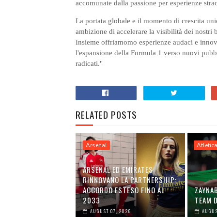
accomunate dalla passione per esperienze strao
La portata globale e il momento di crescita uni
ambizione di accelerare la visibilità dei nostri
Insieme offriamomo esperienze audaci e innovat
l'espansione della Formula 1 verso nuovi pubb
radicati."
RELATED POSTS
Arsenal
Atletic
ARSENAL ED EMIRATES
RINNOVANO LA PARTNERSHIP:
ACCORDO ESTESO FINO AL
ZAYNA
2033
TEAM D
AUGUST 07, 2026
AUGUS