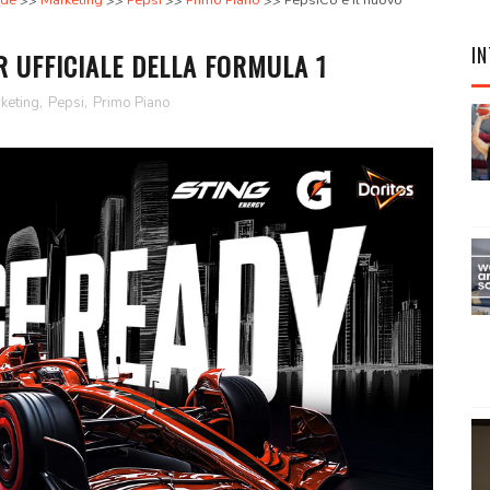
ade
Marketing
Pepsi
Primo Piano
PepsiCo è il nuovo
IN
R UFFICIALE DELLA FORMULA 1
keting
,
Pepsi
,
Primo Piano