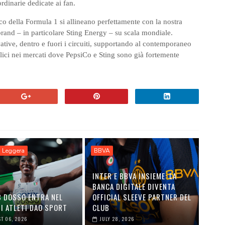
rdinarie dedicate ai fan.
co della Formula 1 si allineano perfettamente con la nostra
 brand – in particolare Sting Energy – su scala mondiale.
ive, dentro e fuori i circuiti, supportando al contemporaneo
lici nei mercati dove PepsiCo e Sting sono già fortemente
a Leggera
BBVA
INTER E BBVA INSIEME: LA
BANCA DIGITALE DIVENTA
B DOSSO ENTRA NEL
OFFICIAL SLEEVE PARTNER DEL
I ATLETI DAO SPORT
CLUB
T 06, 2026
JULY 28, 2026