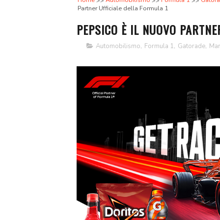
Home
Automobilismo
Formula 1
Gator
Partner Ufficiale della Formula 1
PEPSICO È IL NUOVO PARTNE
Automobilismo
,
Formula 1
,
Gatorade
,
Mar