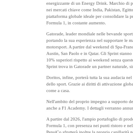
energizzante di un Energy Drink. Marchio di pun
nei mercati chiave come India, Pakistan, Egitt
piattaforma globale ideale per consolidare la p
Formula 1, in costante aumento.
Gatorade, leader mondiale nelle bevande sportiv
portando la sua esperienza nel supportare le m
motorsport. A partire dal weekend di Spa-Fran
Austin, San Paolo e in Qatar. Gli Sprint stanno 
10% superiori rispetto ai weekend senza questo 
Sprint trova in Gatorade un partner naturale, 
Doritos, infine, porterà tutta la sua audacia n
dello sport. Grazie ai diritti di attivazione glo
come a casa.
Nell'ambito del proprio impegno a supporto dell
anche a F1 Academy. I dettagli verranno annu
A partire dal 2026, l'ampio portafoglio di prod
Formula 1, con presenza nei punti ristoro e nel
PepsiCo sfrutterà inoltre la propria capillarità 