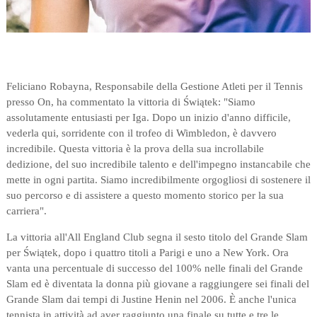
Feliciano Robayna, Responsabile della Gestione Atleti per il Tennis
presso On, ha commentato la vittoria di Świątek: "Siamo
assolutamente entusiasti per Iga. Dopo un inizio d'anno difficile,
vederla qui, sorridente con il trofeo di Wimbledon, è davvero
incredibile. Questa vittoria è la prova della sua incrollabile
dedizione, del suo incredibile talento e dell'impegno instancabile che
mette in ogni partita. Siamo incredibilmente orgogliosi di sostenere il
suo percorso e di assistere a questo momento storico per la sua
carriera".
La vittoria all'All England Club segna il sesto titolo del Grande Slam
per Świątek, dopo i quattro titoli a Parigi e uno a New York. Ora
vanta una percentuale di successo del 100% nelle finali del Grande
Slam ed è diventata la donna più giovane a raggiungere sei finali del
Grande Slam dai tempi di Justine Henin nel 2006. È anche l'unica
tennista in attività ad aver raggiunto una finale su tutte e tre le