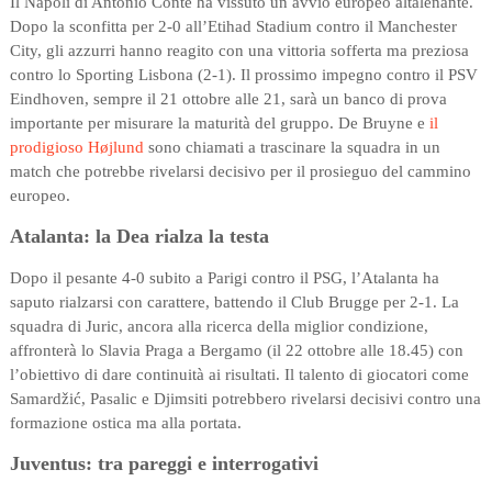
Il Napoli di Antonio Conte ha vissuto un avvio europeo altalenante.
Dopo la sconfitta per 2-0 all’Etihad Stadium contro il Manchester
City, gli azzurri hanno reagito con una vittoria sofferta ma preziosa
contro lo Sporting Lisbona (2-1). Il prossimo impegno contro il PSV
Eindhoven, sempre il 21 ottobre alle 21, sarà un banco di prova
importante per misurare la maturità del gruppo. De Bruyne e
il
prodigioso Højlund
sono chiamati a trascinare la squadra in un
match che potrebbe rivelarsi decisivo per il prosieguo del cammino
europeo.
Atalanta: la Dea rialza la testa
Dopo il pesante 4-0 subito a Parigi contro il PSG, l’Atalanta ha
saputo rialzarsi con carattere, battendo il Club Brugge per 2-1. La
squadra di Juric, ancora alla ricerca della miglior condizione,
affronterà lo Slavia Praga a Bergamo (il 22 ottobre alle 18.45) con
l’obiettivo di dare continuità ai risultati. Il talento di giocatori come
Samardžić, Pasalic e Djimsiti potrebbero rivelarsi decisivi contro una
formazione ostica ma alla portata.
Juventus: tra pareggi e interrogativi