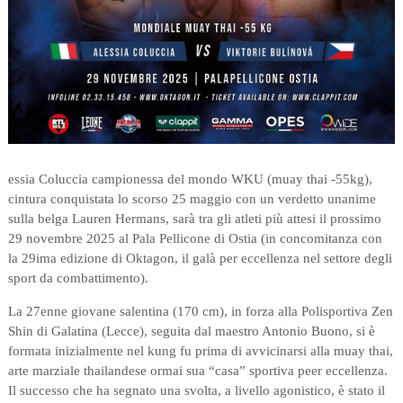
essia Coluccia campionessa del mondo WKU (muay thai -55kg),
cintura conquistata lo scorso 25 maggio con un verdetto unanime
sulla belga Lauren Hermans, sarà tra gli atleti più attesi il prossimo
29 novembre 2025 al Pala Pellicone di Ostia (in concomitanza con
la 29ima edizione di Oktagon, il galà per eccellenza nel settore degli
sport da combattimento).
La 27enne giovane salentina (170 cm), in forza alla Polisportiva Zen
Shin di Galatina (Lecce), seguita dal maestro Antonio Buono, si è
formata inizialmente nel kung fu prima di avvicinarsi alla muay thai,
arte marziale thailandese ormai sua “casa” sportiva peer eccellenza.
Il successo che ha segnato una svolta, a livello agonistico, è stato il