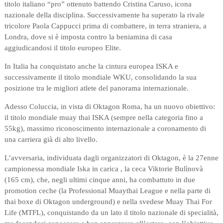
titolo italiano “pro” ottenuto battendo Cristina Caruso, icona
nazionale della disciplina. Successivamente ha superato la rivale
tricolore Paola Cappucci prima di combattere, in terra straniera, a
Londra, dove si è imposta contro la beniamina di casa
aggiudicandosi il titolo europeo Elite.
In Italia ha conquistato anche la cintura europea ISKA e
successivamente il titolo mondiale WKU, consolidando la sua
posizione tra le migliori atlete del panorama internazionale.
Adesso Coluccia, in vista di Oktagon Roma, ha un nuovo obiettivo:
il titolo mondiale muay thai ISKA (sempre nella categoria fino a
55kg), massimo riconoscimento internazionale a coronamento di
una carriera già di alto livello.
L’avversaria, individuata dagli organizzatori di Oktagon, è la 27enne
campionessa mondiale Iska in carica , la ceca Viktorie Bulìnovà
(165 cm), che, negli ultimi cinque anni, ha combattuto in due
promotion ceche (la Professional Muaythai League e nella parte di
thai boxe di Oktagon underground) e nella svedese Muay Thai For
Life (MTFL), conquistando da un lato il titolo nazionale di specialità,