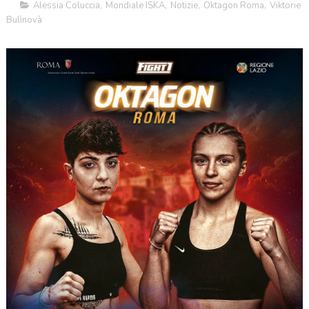
Alessia Coluccia
,
Mondiale ISKA
,
Notizie
,
Oktagon Roma
,
Viktorie
Bulìnovà