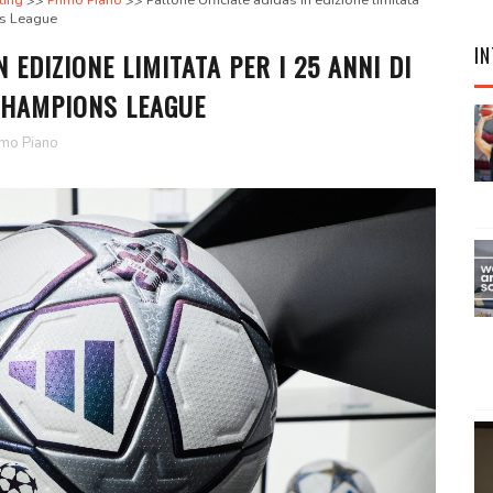
ting
Primo Piano
Pallone Ufficiale adidas in edizione limitata
ns League
IN
 EDIZIONE LIMITATA PER I 25 ANNI DI
CHAMPIONS LEAGUE
imo Piano