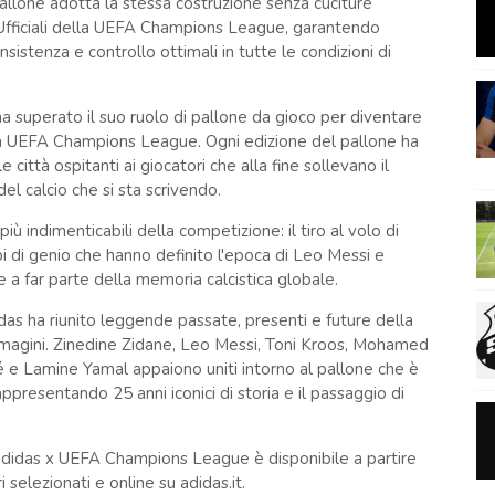
pallone adotta la stessa costruzione senza cuciture
 Ufficiali della UEFA Champions League, garantendo
nsistenza e controllo ottimali in tutte le condizioni di
 ha superato il suo ruolo di pallone da gioco per diventare
ella UEFA Champions League. Ogni edizione del pallone ha
 città ospitanti ai giocatori che alla fine sollevano il
el calcio che si sta scrivendo.
ù indimenticabili della competizione: il tiro al volo di
pi di genio che hanno definito l'epoca di Leo Messi e
 a far parte della memoria calcistica globale.
as ha riunito leggende passate, presenti e future della
magini. Zinedine Zidane, Leo Messi, Toni Kroos, Mohamed
e Lamine Yamal appaiono uniti intorno al pallone che è
appresentando 25 anni iconici di storia e il passaggio di
di adidas x UEFA Champions League è disponibile a partire
 selezionati e online su adidas.it.