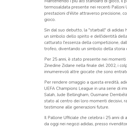
Mantenendo i più alti standard di gioco, il 
termosaldata presente nei recenti Palloni
prestazioni d'élite attraverso precisione, co
gioco.
Sin dal suo debutto, la "starball" di adidas
un simbolo dello spirito e dell'identità d
catturato l'essenza della competizione, dalle
trofeo, diventando un simbolo della storia d
Per 25 anni, è stato presente nei momenti pi
Zinedine Zidane nella finale del 2002, i col
innumerevoli altre giocate che sono entrate
Per rendere omaggio a questa eredità, adid
UEFA Champions League in una serie di im
Salah, Jude Bellingham, Ousmane Dembélé 
stato al centro dei loro momenti decisivi, r
testimone alle generazioni future.
Il Pallone Ufficiale che celebra i 25 anni 
da oggi nei negozi adidas, presso rivenditori