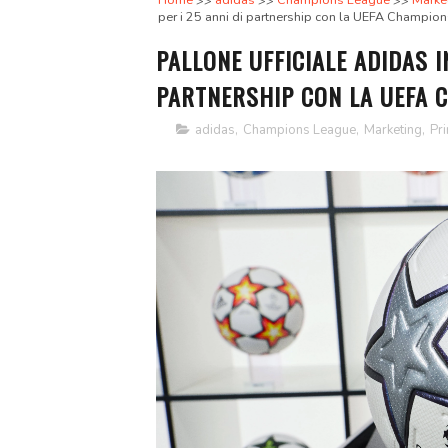
Home
adidas
Champions League
Marke
per i 25 anni di partnership con la UEFA Champio
PALLONE UFFICIALE ADIDAS IN
PARTNERSHIP CON LA UEFA 
adidas
,
Champions League
,
Marketing
,
Pr