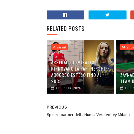
RELATED POSTS
Arsenal
Atletic
ARSENAL ED EMIRATES
RINNOVANO LA PARTNERSHIP:
ACCORDO ESTESO FINO AL
ZAYNA
2033
TEAM D
AUGUST 07, 2026
AUGUS
PREVIOUS
Spinext partner della Numia Vero Volley Milano