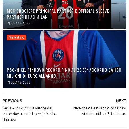
MSC CROCIERE PRINCIPAL PARTNER E OFFICIAL SLEEVE
PARTNER DI AC MILAN
JULY 16, 2026
Marketing
PSG-NIKE, RINNOVO RECORD FINO AL 2037: ACCORDO DA 100
MILIONI DI EURO ALL'ANNO
JULY 13, 2026
PREVIOUS
NEXT
Serie A 2025/26, il valore del
Nike chiude il bilancio con ricavi
matchday tra stadi pieni, ricavi e
stabili e utile a 3,1 miliardi
dati live