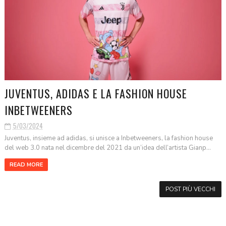
JUVENTUS, ADIDAS E LA FASHION HOUSE
INBETWEENERS
5/03/2024
Juventus, insieme ad adidas, si unisce a Inbetweeners, la fashion house
del web 3.0 nata nel dicembre del 2021 da un’idea dell’artista Gianp...
READ MORE
POST PIÙ VECCHI