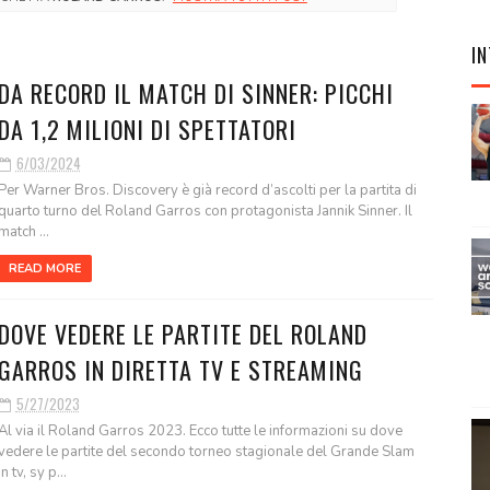
IN
DA RECORD IL MATCH DI SINNER: PICCHI
DA 1,2 MILIONI DI SPETTATORI
6/03/2024
Per Warner Bros. Discovery è già record d’ascolti per la partita di
quarto turno del Roland Garros con protagonista Jannik Sinner. Il
match ...
READ MORE
DOVE VEDERE LE PARTITE DEL ROLAND
GARROS IN DIRETTA TV E STREAMING
5/27/2023
Al via il Roland Garros 2023. Ecco tutte le informazioni su dove
vedere le partite del secondo torneo stagionale del Grande Slam
in tv, sy p...