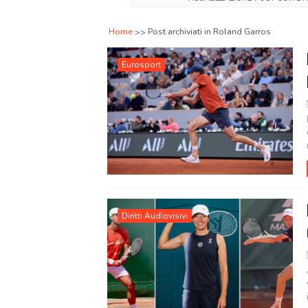
Home
Post archiviati in Roland Garros
Eurosport
Diritti Audiovisivi