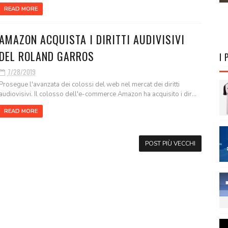
READ MORE
AMAZON ACQUISTA I DIRITTI AUDIVISIVI
DEL ROLAND GARROS
I 
7/28/2019
Prosegue l'avanzata dei colossi del web nel mercat dei diritti
audiovisivi. Il colosso dell'e-commerce Amazon ha acquisito i dir...
READ MORE
POST PIÙ VECCHI