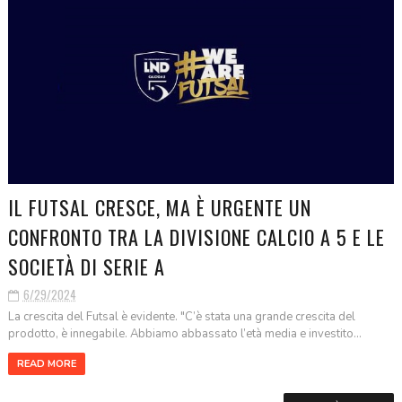
IL FUTSAL CRESCE, MA È URGENTE UN
CONFRONTO TRA LA DIVISIONE CALCIO A 5 E LE
SOCIETÀ DI SERIE A
6/29/2024
La crescita del Futsal è evidente. "C’è stata una grande crescita del
prodotto, è innegabile. Abbiamo abbassato l’età media e investito...
READ MORE