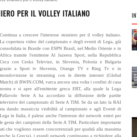
se straniero per il volley italiano
IERO PER IL VOLLEY ITALIANO
IN
Continua a crescere l'interesse straniero per il volley italiano.
La copertura video del campionato e degli eventi di Lega, già
consolidata in Brasile con ESPN Brasil, nel Medio Oriente e in
Africa tramite l'emittente Al Jazeera Sport, nella Repubblica
Ceca con Ceska Televize, in Slovenia, Polonia e Bulgaria
grazie a Sport tv Slovenia, Orange TV e Ring Tv e in
mondovisione in streaming con le dirette internet (Global
Match) di BWIN.COM, varca ancora una volta i confini di casa
nostra e si apre all'emittente greca ERT, alla quale la Lega
Pallavolo Serie A ha accordato la diffusione delle partite
televisive del campionato di Serie A TIM. Se da un lato la RAI
sta dando massiccia visibilità al campionato e agli Eventi di
Lega in Italia, è palese anche l'interesse dei network esteri per
le gesta dei campioni della Serie A TIM. Particolare importante
ati che vogliono essere concorrenziali per qualità alla massima
a anche la Grecia), i grandi network continuano a richiedere alla