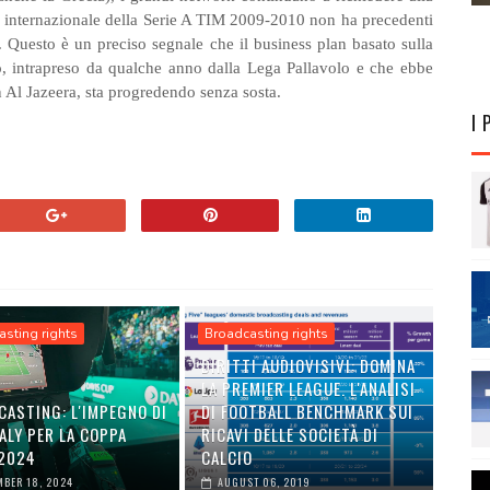
ura internazionale della Serie A TIM 2009-2010 non ha precedenti
ri. Questo è un preciso segnale che il business plan basato sulla
o, intrapreso da qualche anno dalla Lega Pallavolo e che ebbe
 Al Jazeera, sta progredendo senza sosta.
I 
sting rights
Broadcasting rights
DIRITTI AUDIOVISIVI: DOMINA
LA PREMIER LEAGUE. L'ANALISI
CASTING: L'IMPEGNO DI
DI FOOTBALL BENCHMARK SUI
ALY PER LA COPPA
RICAVI DELLE SOCIETÀ DI
 2024
CALCIO
MBER 18, 2024
AUGUST 06, 2019