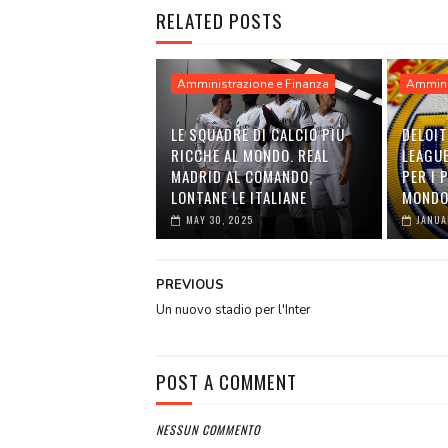
RELATED POSTS
Amministrazione e Finanza
Ammini
LE SQUADRE DI CALCIO PIÙ
DELOI
RICCHE AL MONDO. REAL
LEAGUE
MADRID AL COMANDO,
PER I 
LONTANE LE ITALIANE
MOND
MAY 30, 2025
JANUA
PREVIOUS
Un nuovo stadio per l'Inter
POST A COMMENT
NESSUN COMMENTO