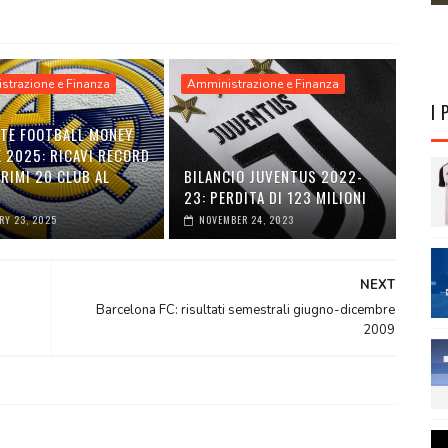
strazione e Finanza
Amministrazione e Finanza
I 
TTE FOOTBALL MONEY
 2025: RICAVI RECORD
PRIMI 20 CLUB AL
BILANCIO JUVENTUS 2022-
O
23: PERDITA DI 123 MILIONI
RY 23, 2025
NOVEMBER 24, 2023
NEXT
Barcelona FC: risultati semestrali giugno-dicembre
2009