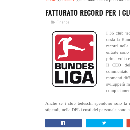
Home
Finance
Fatturato record per i club d
FATTURATO RECORD PER I CL
Finance
I 36 club te
ossia la Bun
record nella
entrate sono
prima volta c
Il CEO del
commentato 
momenti diff
svilupperà m
completament
Anche se i club tedeschi spendono solo la 
stipendi, nella DFL i costi del personale sono 