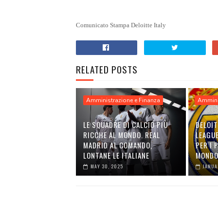
Comunicato Stampa Deloitte Italy
RELATED POSTS
Amministrazione e Finanza
Ammini
LE SQUADRE DI CALCIO PIÙ
DELOI
RICCHE AL MONDO. REAL
LEAGUE
MADRID AL COMANDO,
PER I 
LONTANE LE ITALIANE
MOND
MAY 30, 2025
JANUA