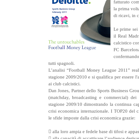
fatturato co
la prima volt
di ricavi, in 
Le prime sei
il Real Madr
calcistico con
FC Barcelona
confermando
tutti spagnoli.
L’analisi “Football Money League 2011” realiz
stagione 2009/2010 e si qualifica per essere l'a
ai club calcistici.
Dan Jones, Partner dello Sports Business Group
(matchday, broadcasting e commercial) dei 
stagione 2009/10 dimostrando la continua capac
crisi economica internazionale. I TOP20 del c
le sfide imposte dalla crisi economica grazie:
 alla loro ampia e fedele base di tifosi e appas
 alla capacità di accattivare l’audience deriv