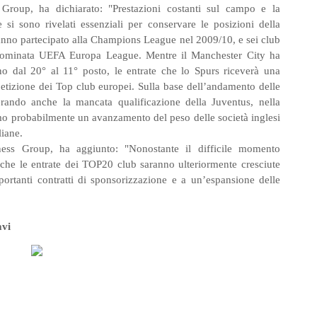
 Group, ha dichiarato: "Prestazioni costanti sul campo e la
i sono rivelati essenziali per conservare le posizioni della
no partecipato alla Champions League nel 2009/10, e sei club
rinominata UEFA Europa League. Mentre il Manchester City ha
 dal 20° al 11° posto, le entrate che lo Spurs riceverà una
petizione dei Top club europei. Sulla base dell’andamento delle
rando anche la mancata qualificazione della Juventus, nella
emo probabilmente un avanzamento del peso delle società inglesi
liane.
ness Group, ha aggiunto: "Nonostante il difficile momento
he le entrate dei TOP20 club saranno ulteriormente cresciute
portanti contratti di sponsorizzazione e a un’espansione delle
avi