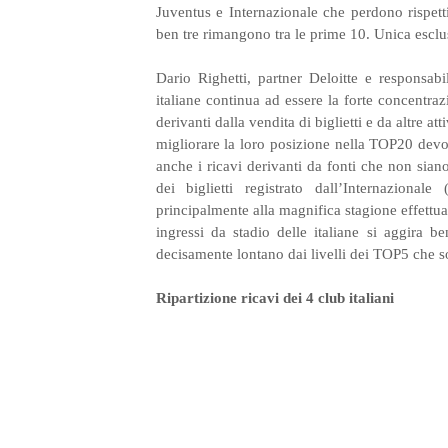
Juventus e Internazionale che perdono rispetti
ben tre rimangono tra le prime 10. Unica esc
Dario Righetti, partner Deloitte e responsab
italiane continua ad essere la forte concentrazi
derivanti dalla vendita di biglietti e da altre a
migliorare la loro posizione nella TOP20 devo
anche i ricavi derivanti da fonti che non siano
dei biglietti registrato dall’Internaziona
principalmente alla magnifica stagione effettu
ingressi da stadio delle italiane si aggira b
decisamente lontano dai livelli dei TOP5 che s
Ripartizione ricavi dei 4 club italiani