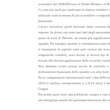
economici del 2008/09) sono il Werder Bremen e il B
Ci sono più modi per analizzare la relativa solidità o 
utilizzati come la misura di più accessibile e compara
finanziarie.
I ricavi escludono quelli derivanti dalla cessione de
imposte. In alcuni casi sono stati fatti degli arrotonda
punto di vista di Deloitte, un esame più significativ
squadra. Per esempio, quando le informazioni erano disp
le transazioni di capitale sono state escluse dai ricavi
tempistiche contabili, sono dovute ai diversi tipi di
dovute alla diversa applicazione delle tecniche contab
Non abbiamo svolto nessun lavoro di controllo o e
dichiarazioni finanziarie delle squadre o in altre fonti
Per le comparazioni internazionali tutti i dati della
2010 (1 sterlina corrispondente a 1,2214 euro). I da
League.
Più avanti quest’anno sarà pubblicato, sempre a cura 
una dettagliata analisi del panorama finanziario del c