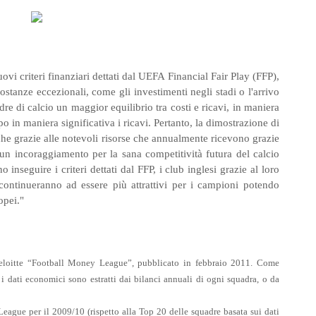
i criteri finanziari dettati dal UEFA Financial Fair Play (FFP),
ostanze eccezionali, come gli investimenti negli stadi o l'arrivo
adre di calcio un maggior equilibrio tra costi e ricavi, in maniera
 in maniera significativa i ricavi. Pertanto, la dimostrazione di
he grazie alle notevoli risorse che annualmente ricevono grazie
e un incoraggiamento per la sana competitività futura del calcio
inseguire i criteri dettati dal FFP, i club inglesi grazie al loro
continueranno ad essere più attrattivi per i campioni potendo
opei."
eloitte “Football Money League”, pubblicato in febbraio 2011. Come
 dati economici sono estratti dai bilanci annuali di ogni squadra, o da
eague per il 2009/10 (rispetto alla Top 20 delle squadre basata sui dati