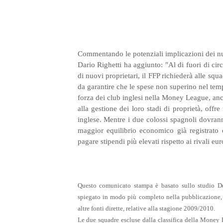
Commentando le potenziali implicazioni dei nuov
Dario Righetti ha aggiunto: "Al di fuori di circ
di nuovi proprietari, il FFP richiederà alle squ
da garantire che le spese non superino nel tempo
forza dei club inglesi nella Money League, anc
alla gestione dei loro stadi di proprietà, offr
inglese. Mentre i due colossi spagnoli dovranno 
maggior equilibrio economico già registrato 
pagare stipendi più elevati rispetto ai rivali eur
Questo comunicato stampa è basato sullo studio D
spiegato in modo più completo nella pubblicazione, i
altre fonti dirette, relative alla stagione 2009/2010.
Le due squadre escluse dalla classifica della Money L