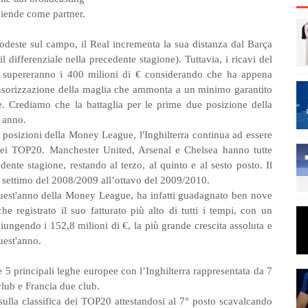
aziende come partner.
odeste sul campo, il Real incrementa la sua distanza dal Barça
 differenziale nella precedente stagione). Tuttavia, i ricavi del
e supereranno i 400 milioni di € considerando che ha appena
sponsorizzazione della maglia che ammonta a un minimo garantito
. Crediamo che la battaglia per le prime due posizione della
 anno.
posizioni della Money League, l'Inghilterra continua ad essere
 nei TOP20. Manchester United, Arsenal e Chelsea hanno tutte
dente stagione, restando al terzo, al quinto e al sesto posto. Il
 settimo del 2008/2009 all’ottavo del 2009/2010.
quest'anno della Money League, ha infatti guadagnato ben nove
e registrato il suo fatturato più alto di tutti i tempi, con un
ungendo i 152,8 milioni di €, la più grande crescita assoluta e
uest'anno.
 5 principali leghe europee con l’Inghilterra rappresentata da 7
club e Francia due club.
sulla classifica dei TOP20 attestandosi al 7° posto scavalcando