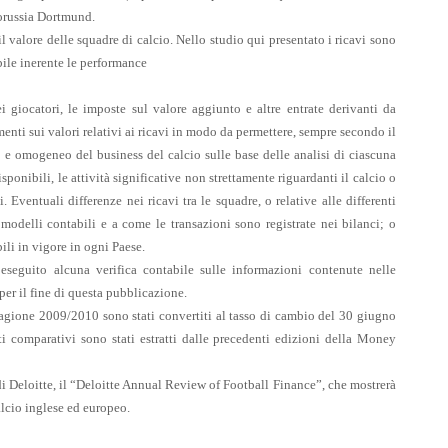
orussia Dortmund.
il valore delle squadre di calcio. Nello studio qui presentato i ricavi sono
bile inerente le performance
i giocatori, le imposte sul valore aggiunto e altre entrate derivanti da
menti sui valori relativi ai ricavi in modo da permettere, sempre secondo il
o e omogeneo del business del calcio sulle base delle analisi di ciascuna
onibili, le attività significative non strettamente riguardanti il calcio o
. Eventuali differenze nei ricavi tra le squadre, o relative alle differenti
 modelli contabili e a come le transazioni sono registrate nei bilanci; o
ili in vigore in ogni Paese.
seguito alcuna verifica contabile sulle informazioni contenute nelle
 per il fine di questa pubblicazione.
 stagione 2009/2010 sono stati convertiti al tasso di cambio del 30 giugno
ti comparativi sono stati estratti dalle precedenti edizioni della Money
di Deloitte, il “Deloitte Annual Review of Football Finance”, che mostrerà
alcio inglese ed europeo.