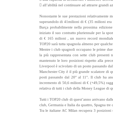
 all’abilità nel continuare ad attrarre grandi 
Nonostante le sue prestazioni relativamente m
superandolo di 41milioni di € (35 milioni era il
Barça probabilmente nella prossima edizion
iniziato il suo contratto pluriennale per la 
di € 165 milioni , un nuovo record mondiale
TOP20 sarà tutta spagnola almeno per qualche
Mentre i club spagnoli occupano le prime due 
la più rappresentata con sette club presenti
mantenuto le loro posizioni rispetto alla prece
Liverpool è scivolato di un posto passando dal
Manchester City è il più grande scalatore di 
posti passando dal 20° al 11°. Il club ha anch
incremento di 50,6 milioni di € (+49,5%) raggi
relativa di tutti i club della Money League di q
Tutti i TOP20 club di quest’anno arrivano dalle
club, Germania e Italia da quattro, Spagna tre 
Tra le italiane AC Milan recupera 3 posizioni 