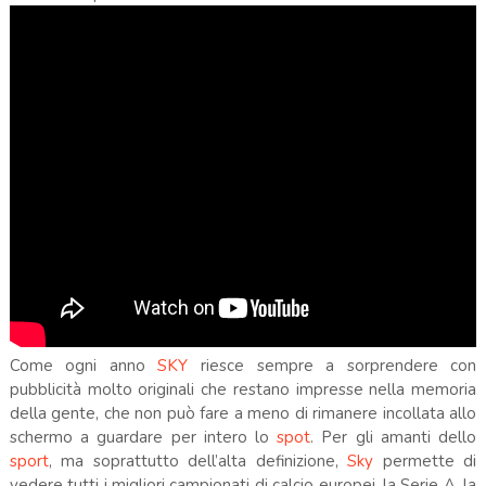
Come
ogni anno
SKY
riesce sempre a sorprendere con
pubblicità molto originali che restano impresse nella memoria
della gente, che non può fare a meno di rimanere incollata allo
schermo a guardare per intero lo
spot
. Per gli amanti dello
sport
, ma soprattutto dell’alta definizione,
Sky
permette di
vedere tutti i migliori campionati di calcio europei, la Serie A, la