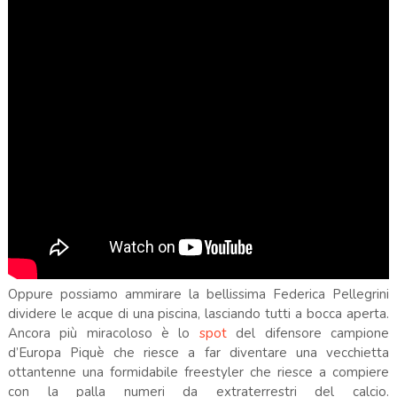
Oppure
possiamo ammirare la bellissima
Federica
Pellegrini
dividere le acque di una piscina, lasciando tutti a bocca aperta.
Ancora più miracoloso è lo
spot
del difensore campione
d’Europa
Piquè
che riesce a far diventare una vecchietta
ottantenne una formidabile
freestyler
che riesce a compiere
con la palla numeri da extraterrestri del
calcio.