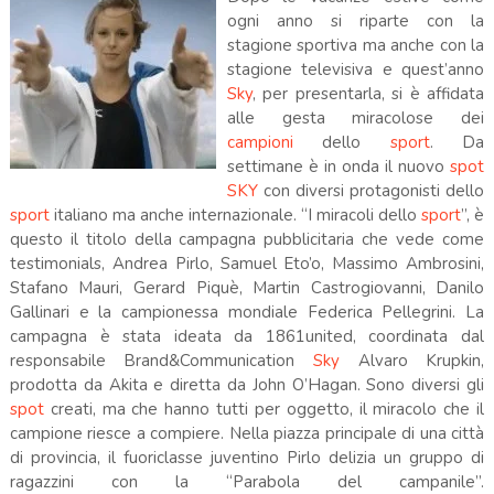
ogni anno si riparte con la
stagione sportiva ma anche con la
stagione televisiva e quest’anno
Sky
, per presentarla, si è affidata
alle gesta miracolose dei
campioni
dello
sport
. Da
settimane è in onda il nuovo
spot
SKY
con diversi protagonisti dello
sport
italiano ma anche internazionale. “I miracoli dello
sport
”, è
questo il titolo della campagna pubblicitaria che vede come
testimonials
, Andrea
Pirlo
,
Samuel
Eto’o
, Massimo Ambrosini,
Stafano
Mauri,
Gerard
Piquè
, Martin
Castrogiovanni
,
Danilo
Gallinari
e la campionessa mondiale
Federica
Pellegrini. La
campagna è stata ideata da
1861united
, coordinata dal
responsabile Brand&
Communication
Sky
Alvaro
Krupkin
,
prodotta da
Akita
e diretta da John
O’Hagan
. Sono diversi gli
spot
creati, ma che hanno tutti per oggetto, il miracolo che il
campione riesce a compiere. Nella piazza principale di una città
di provincia, il fuoriclasse juventino
Pirlo
delizia un gruppo di
ragazzini con la “Parabola del
campanile”.