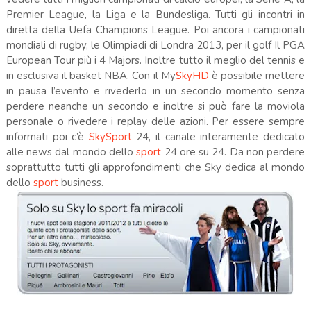
Premier League, la Liga e la
Bundesliga
. Tutti gli incontri in
diretta della
Uefa
Champions
League. Poi ancora i campionati
mondiali di rugby, le Olimpiadi di Londra 2013, per il golf Il
PGA
European
Tour più i 4
Majors
. Inoltre tutto il meglio del tennis e
in esclusiva il basket
NBA
. Con il
My
Sky
HD
è possibile mettere
in pausa l’evento e rivederlo in un secondo momento senza
perdere neanche un secondo e inoltre si può fare la moviola
personale o rivedere i replay delle azioni. Per essere sempre
informati poi c’è
Sky
Sport
24, il canale interamente dedicato
alle news dal mondo dello
sport
24 ore su 24. Da non perdere
soprattutto tutti gli approfondimenti che
Sky
dedica al mondo
dello
sport
business.