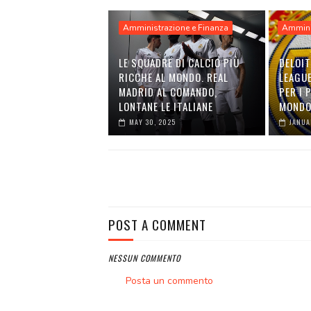
Amministrazione e Finanza
Ammini
LE SQUADRE DI CALCIO PIÙ
DELOI
RICCHE AL MONDO. REAL
LEAGUE
MADRID AL COMANDO,
PER I 
LONTANE LE ITALIANE
MOND
MAY 30, 2025
JANUA
POST A COMMENT
NESSUN COMMENTO
Posta un commento