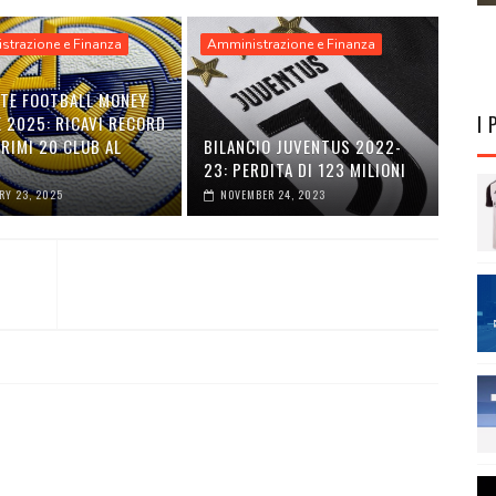
strazione e Finanza
Amministrazione e Finanza
TTE FOOTBALL MONEY
I 
 2025: RICAVI RECORD
PRIMI 20 CLUB AL
BILANCIO JUVENTUS 2022-
O
23: PERDITA DI 123 MILIONI
RY 23, 2025
NOVEMBER 24, 2023