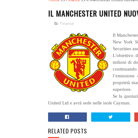
Home
Finance
Il Manchester United nuovam
IL MANCHESTER UNITED NUO
Finance
Il Manchester
New York St
Securities a
L'obiettivo 
milioni di do
continuando 
l’emissione 
proprietà ma
superiore.
Se la quotaz
United Ltd e avrà sede nelle isole Cayman.
RELATED POSTS