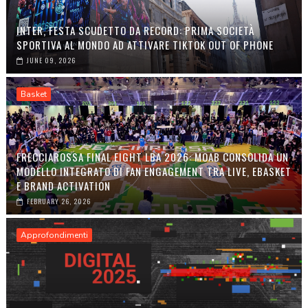
INTER, FESTA SCUDETTO DA RECORD: PRIMA SOCIETÀ
SPORTIVA AL MONDO AD ATTIVARE TIKTOK OUT OF PHONE
JUNE 09, 2026
Basket
FRECCIAROSSA FINAL EIGHT LBA 2026: MOAB CONSOLIDA UN
MODELLO INTEGRATO DI FAN ENGAGEMENT TRA LIVE, EBASKET
E BRAND ACTIVATION
FEBRUARY 26, 2026
Approfondimenti