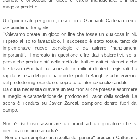
maggior prodotto.
Un ''gioco nato per gioco'', così ci dice Gianpaolo Cattenari ceo e
co-founder di Bangbite.
''Volevamo creare un gioco on line che fosse un qualcosa in più
rispetto al solito fantacalcio. Il successo è stato totale, tanto da
implementare nuove tecnologie e da attirare finanziamenti
importanti''. Il mercato in questione offre dati sbalorditivi, se si
pensa che produce più della metà del traffico dati di internet e che
lo stesso oFootball ha superato un milioni di utenti registrati. La
rapida ascesa del gioco ha quindi spinto la Bangbite ad intervenire
sul prodotto migliorandolo e soprattutto internazionalizzandolo.
Da qui la necessità di avere un testimonial che potesse esprimere
al meglio le caratteristiche del prodotto ed i valori della società. La
scelta è ricaduta su Javier Zanetti, campione dentro fuori dal
campo.
Non è rischioso associare un brand ad un giocatore che si
identifica con una squadra?
''Non è mai semplice una scelta del genere'' prescisa Cattenari .