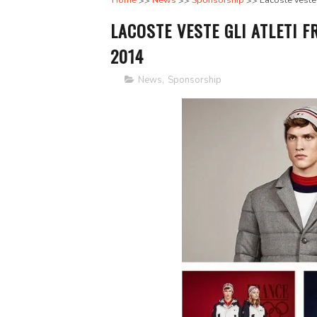
Home
News
Sponsorship
Lacoste veste 
LACOSTE VESTE GLI ATLETI F
2014
News
,
Sponsorship