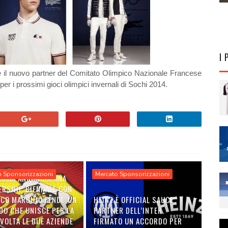
I 
e il nuovo partner del Comitato Olimpico Nazionale Francese
ini per i prossimi gioci olimpici invernali di Sochi 2014.
o Sponsorizzazioni
Mercato Sponsorizzazioni
 ROMA ANNUNCIA UNA
ERSHIP BIENNALE CON
ICO MARCHIO FENDI: UN
HEINZ È OFFICIAL SAUCE
DO CHE UNISCE PER LA
PARTNER DELL’INTER.
VOLTA LE DUE AZIENDE
FIRMATO UN ACCORDO PER