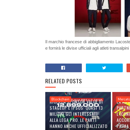
Il marchio francese di abbigliamento Lacost
e fornirà le divise ufficiali agli atleti transalp
RELATED POSTS
Blockchain
Mercat
RICERCA SPONSOR VALUE DI
LA AS
STAGEUP E IPSOS: QUASI 13
PARTN
MILIONI GLI INTERESSATI
L'ICON
ALLA LEGA PRO. LE PARTI
ACCOR
HANNO ANCHE UFFICIALIZZATO
PRIMA 