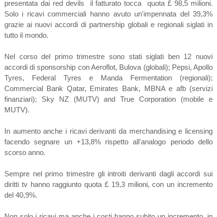
presentata dai red devils il fatturato tocca quota £ 98,5 milioni.
Solo i ricavi commerciali hanno avuto un'impennata del 39,3%
grazie ai nuovi accordi di partnership globali e regionali siglati in
tutto il mondo.
Nel corso del primo trimestre sono stati siglati ben 12 nuovi
accordi di sponsorship con Aeroflot, Bulova (globali); Pepsi, Apollo
Tyres, Federal Tyres e Manda Fermentation (regionali);
Commercial Bank Qatar, Emirates Bank, MBNA e afb (servizi
finanziari); Sky NZ (MUTV) and True Corporation (mobile e
MUTV).
In aumento anche i ricavi derivanti da merchandising e licensing
facendo segnare un +13,8% rispetto all'analogo periodo dello
scorso anno.
Sempre nel primo trimestre gli introiti derivanti dagli accordi sui
diritti tv hanno raggiunto quota £ 19,3 milioni, con un incremento
del 40,9%.
Non solo i ricavi ma anche i costi hanno subito un incremento, in