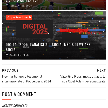
E BRAND ACTIVATION
FEBRUARY 26, 2026
Approfondimenti
DIGITAL 2025, L'ANALISI SUI SOCIAL MEDIA DI WE ARE
SOCIAL
MARCH 02, 2025
PREVIOUS
NEXT
Neymar Jr. nuovo testimonal
Valentino Rossi mette all'asta la
internazionale di Police per il 2014
sua Opel Adam personalizzata
POST A COMMENT
NESSUN COMMENTO