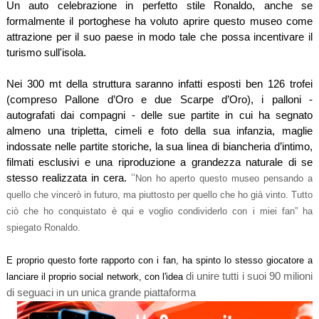
Un auto celebrazione in perfetto stile Ronaldo, anche se
formalmente il portoghese ha voluto aprire questo museo come
attrazione per il suo paese in modo tale che possa incentivare il
turismo sull'isola.
Nei 300 mt della struttura saranno infatti esposti ben 126 trofei
(compreso Pallone d’Oro e due Scarpe d’Oro), i palloni -
autografati dai compagni - delle sue partite in cui ha segnato
almeno una tripletta, cimeli e foto della sua infanzia, maglie
indossate nelle partite storiche, la sua linea di biancheria d’intimo,
filmati esclusivi e una riproduzione a grandezza naturale di se
“
stesso realizzata in cera.
Non ho
aperto questo museo pensando a
quello che vincerò in futuro, ma piuttosto per quello che ho già vinto. Tutto
ciò che ho conquistato è qui e voglio condividerlo con i miei fan” ha
spiegato Ronaldo.
E proprio questo forte rapporto con i fan, ha spinto lo stesso giocatore a
di unire tutti i suoi 90 milioni
lanciare il proprio social network, con l'idea
di seguaci
n un unica grande piattaforma
i