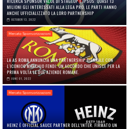
RICERCA SPONSOR VALUE DI STAGEUP E IPSOS: QUASI 13
MILIONI GLI INTERESSATI ALLA LEGA PRO. LE PARTI HANNO
ANCHE UFFICIALIZZATO LA LORO PARTNERSHIP
OCTOBER 13, 2022
Mercato Sponsorizzazioni
LA AS ROMA ANNUNCIA UNA PARTNERSHIP BIENNALE CON
L'ICONICO MARCHIO FENDI: UN ACCORDO CHE UNISCE PER LA
PRIMA VOLTA LE DUE AZIENDE ROMANE.
JUNE 01, 2022
Mercato Sponsorizzazioni
HEINZ È OFFICIAL SAUCE PARTNER DELL’INTER. FIRMATO UN