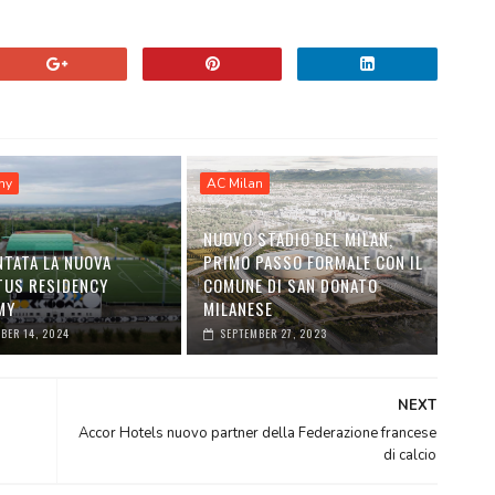
my
AC Milan
NUOVO STADIO DEL MILAN,
NTATA LA NUOVA
PRIMO PASSO FORMALE CON IL
TUS RESIDENCY
COMUNE DI SAN DONATO
MY
MILANESE
BER 14, 2024
SEPTEMBER 27, 2023
NEXT
Accor Hotels nuovo partner della Federazione francese
di calcio