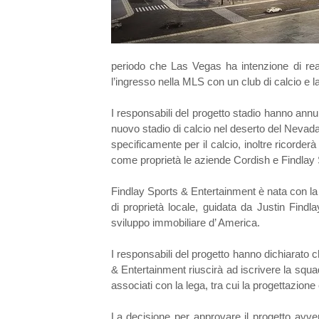
periodo che Las Vegas ha intenzione di rea
l’ingresso nella MLS con un club di calcio e 
I responsabili del progetto stadio hanno annu
nuovo stadio di calcio nel deserto del Nevada
specificamente per il calcio, inoltre ricorde
come proprietà le aziende Cordish e Findlay 
Findlay Sports & Entertainment è nata con la
di proprietà locale, guidata da Justin Find
sviluppo immobiliare d’ America.
I responsabili del progetto hanno dichiarato c
& Entertainment riuscirà ad iscrivere la squad
associati con la lega, tra cui la progettazione 
La decisione per approvare il progetto avv