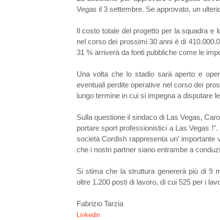
Vegas il 3 settembre. Se approvato, un ulter
Il costo totale del progetto per la squadra e l
nel corso dei prossimi 30 anni è di 410.000.000
31 % arriverà da fonti pubbliche come le imposte
Una volta che lo stadio sarà aperto e opera
eventuali perdite operative nel corso dei pros
lungo termine in cui si impegna a disputare le
Sulla questione il sindaco di Las Vegas, Car
portare sport professionistici a Las Vegas !"
società Cordish rappresenta un’ importante vit
che i nostri partner siano entrambe a conduzi
Si stima che la struttura genererà più di 9 mil
oltre 1.200 posti di lavoro, di cui 525 per i l
Fabrizio Tarzia
Linkedin