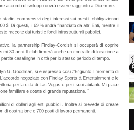
iore accordo di sviluppo dovrà essere raggiunto a Dicembre.
o stadio, comprensivi degli interessi sui prestiti obbligazionari
 $. Di questi, il 69 % andrà finanziato da altri Enti, mentre il
 raccolte dai turisti e fondi infrastrutturali pubblici.
tivo, la partnership Findlay-Cordish si occuperà di coprire
simi 30 anni. Il club firmerà anche un contratto di locazione a
 partite casalinghe in città per lo stesso periodo di tempo.
olyn G. Goodman, si è espresso così :"E’ giunto il momento di
. L'accordo negoziato con Findlay Sports & Entertainment e le
toria per la città di Las Vegas e per i suoi abitanti. Mi piace
one familiare e dotate di grande reputazione. "
ioni di dollari agli enti pubblici . Inoltre si prevede di creare
avori di costruzione e 700 posti di lavoro permanenti.