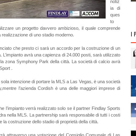
notiz
ia di
ques
to
lizzare un progetto davvero ambizioso, il quale comprende
I 
la realizzazione di uno stadio moderno.
nciato che presto ci sarà un accordo per la costruzione di un
. L’impianto avrà una capienza di 24.000 posti, sarà utilizzato
rà la zona Symphony Park della città. La società di calcio avrà
Sport .
 sola intenzione di portare la MLS a Las Vegas, è una società
lay,mentre l’azienda Cordish è una delle maggiori imprese di
he l’impianto verrà realizzato solo se il partner Findlay Sports
ra nella MLS. La partnership sarà responsabile di tutti i costi
e la costruzione dello stadio di proprietà della città.
errà attraverso una votazione del Consiglio Comunale di Las