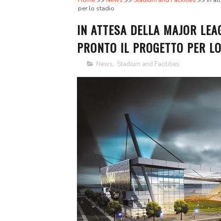
Home
News
Stadium and Facilities
In at
per lo stadio
IN ATTESA DELLA MAJOR LEA
PRONTO IL PROGETTO PER LO
News
,
Stadium and Facilities