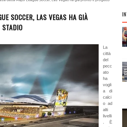
tesa della Major League Soccer, Las Vegas ha già pronto il progetto
IN
GUE SOCCER, LAS VEGAS HA GIÀ
 STADIO
La
città
del
pecc
ato
ha
vogli
a di
calci
o ad
alti
livelli
. È