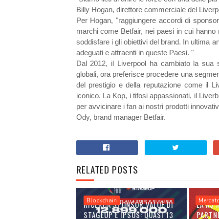
Billy Hogan, direttore commerciale del Liverp
Per Hogan, "raggiungere accordi di sponsori
marchi come Betfair, nei paesi in cui hann
soddisfare i gli obiettivi del brand. In ultima 
adeguati e attraenti in queste Paesi. "
Dal 2012, il Liverpool ha cambiato la sua 
globali, ora preferisce procedere una segme
del prestigio e della reputazione come il L
iconico. La Kop, i tifosi appassionati, il Liver
per avvicinare i fan ai nostri prodotti innovat
Ody, brand manager Betfair.
RELATED POSTS
Blockchain
Mercat
RICERCA SPONSOR VALUE DI
LA AS
STAGEUP E IPSOS: QUASI 13
PARTN