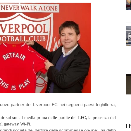
uovo partner del Liverpool FC nei seguenti paesi Inghilterra,
.
ir sui social media prima delle partite del LFC, la presenza del
ul gateway Wi-Fi.
I 
iù grandi società del dettore delle scommesse on-line", ha detto