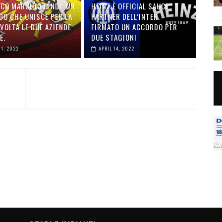
ICO MARCHIO FENDI: UN
HEINZ È OFFICIAL SAUCE
DO CHE UNISCE PER LA
PARTNER DELL’INTER.
VOLTA LE DUE AZIENDE
FIRMATO UN ACCORDO PER
E.
DUE STAGIONI
01, 2022
APRIL 14, 2022