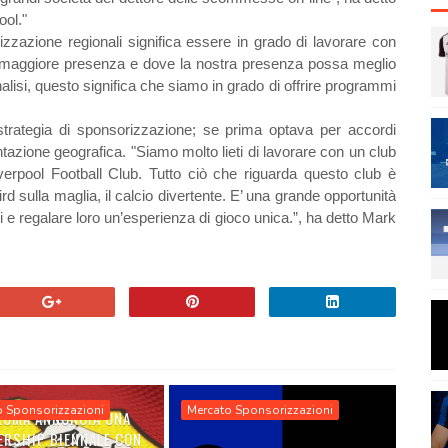
ool."
zzazione regionali significa essere in grado di lavorare con
o maggiore presenza e dove la nostra presenza possa meglio
analisi, questo significa che siamo in grado di offrire programmi
strategia di sponsorizzazione; se prima optava per accordi
ntazione geografica.
"Siamo molto lieti di lavorare con un club
iverpool Football Club. Tutto ciò che riguarda questo club è
bird sulla maglia, il calcio divertente. E’ una grande opportunità
ivi e regalare loro un’esperienza di gioco unica.”, ha detto Mark
o Sponsorizzazioni
Mercato Sponsorizzazioni
 ROMA ANNUNCIA UNA
ERSHIP BIENNALE CON