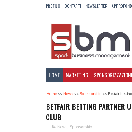
PROFILO
CONTATTI
NEWSLETTER
APPROFOND
HOME
MARKETING
SPONSORIZZAZION
Home
News
Sponsorship
Betfair bettin
BETFAIR BETTING PARTNER U
CLUB
News
,
Sponsorship