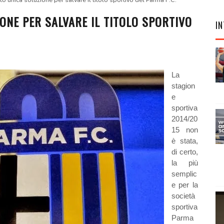
nto unica soluzione per salvare il titolo sportivo del Parma F.C.
IONE PER SALVARE IL TITOLO SPORTIVO
IN
La
stagion
e
sportiva
2014/20
15 non
è stata,
di certo,
la più
semplic
e per la
società
sportiva
Parma