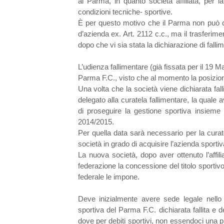
al Parma, in quanto società affiliata, per l
condizioni tecniche- sportive.
È per questo motivo che il Parma non può ced
d’azienda ex. Art. 2112 c.c., ma il trasferim
dopo che vi sia stata la dichiarazione di falli
L’udienza fallimentare (già fissata per il 19 M
Parma F.C., visto che al momento la posizione d
Una volta che la società viene dichiarata falli
delegato alla curatela fallimentare, la quale 
di proseguire la gestione sportiva insieme 
2014/2015.
Per quella data sarà necessario per la curat
società in grado di acquisire l’azienda sportiv
La nuova società, dopo aver ottenuto l’affili
federazione la concessione del titolo sportivo
federale le impone.
Deve inizialmente avere sede legale nello 
sportiva del Parma F.C. dichiarata fallita e deve
dove per debiti sportivi, non essendoci una p