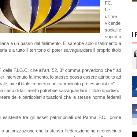
FC.
Le
ultime
vicende
sociali e
I 
soprattu
ana a un passo dal fallimento. E sarebbe solo il fallimento a
ria e a tutto il territorio di poter salvaguardare il proprio titolo
.F. della F.I.G.C. che all’art. 52, 3° comma prevedono che “ ad
per intervenuto fallimento, lo stesso possa essere attribuito ad
rale, ove il titolo concerna un campionato professionistico”.
in caso di fallimento potrebbe salvaguardare il titolo sportivo.
are delle particolari situazioni che le stesse norme federali
e esistente tra gli asset patrimoniali del Parma F.C., come
e o autorizzazione che la stessa Federazione ha riconosciuto