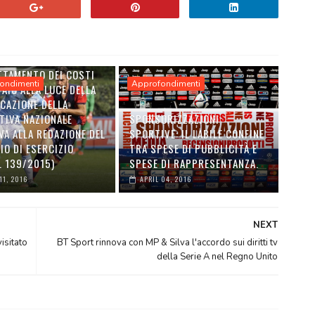
TTAMENTO DEI COSTI
ondimenti
Approfondimenti
VAIO ALLA LUCE DELLA
CAZIONE DELLA
TIVA NAZIONALE
SPONSORIZZAZIONI
VA ALLA REDAZIONE DEL
SPORTIVE: IL LABILE CONFINE
IO DI ESERCIZIO
TRA SPESE DI PUBBLICITÀ E
. 139/2015)
SPESE DI RAPPRESENTANZA.
11, 2016
APRIL 04, 2016
NEXT
isitato
BT Sport rinnova con MP & Silva l'accordo sui diritti tv
della Serie A nel Regno Unito