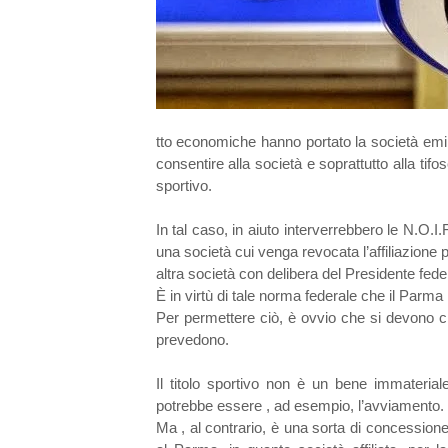
tto economiche hanno portato la società emili
consentire alla società e soprattutto alla tifose
sportivo.
In tal caso, in aiuto interverrebbero le N.O.I
una società cui venga revocata l’affiliazione 
altra società con delibera del Presidente fede
È in virtù di tale norma federale che il Parma 
Per permettere ciò, è ovvio che si devono cre
prevedono.
Il titolo sportivo non è un bene immaterial
potrebbe essere , ad esempio, l’avviamento.
Ma , al contrario, è una sorta di concession