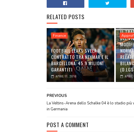
RELATED POSTS
IL TRA
Finance
Approf
DEL VI
MODIFI
FOOTBALL LEAKS SVELA IL
NORMA
CONTRATTO TRA NEYMAR E IL
RELATI
BARCELLONA: 45,9 MILIONI
BILANC
GARANTITI
(D.LGS
APRIL 11, 2016
APRIL 
PREVIOUS
La Veltins-Arena dello Schalke 04 è lo stadio più v
in Germania
POST A COMMENT