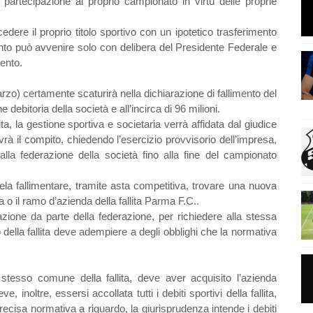
a partecipazione al proprio campionato in virtù delle proprie
ere il proprio titolo sportivo con un ipotetico trasferimento
ento può avvenire solo con delibera del Presidente Federale e
mento.
arzo) certamente scaturirà nella dichiarazione di fallimento del
ebitoria della società e all’incirca di 96 milioni.
ta, la gestione sportiva e societaria verrà affidata dal giudice
avrà il compito, chiedendo l’esercizio provvisorio dell’impresa,
alla federazione della società fino alla fine del campionato
ela fallimentare, tramite asta competitiva, trovare una nuova
a o il ramo d’azienda della fallita Parma F.C..
azione da parte della federazione, per richiedere alla stessa
 della fallita deve adempiere a degli obblighi che la normativa
stesso comune della fallita, deve aver acquisito l’azienda
, inoltre, essersi accollata tutti i debiti sportivi della fallita,
recisa normativa a riguardo, la giurisprudenza intende i debiti