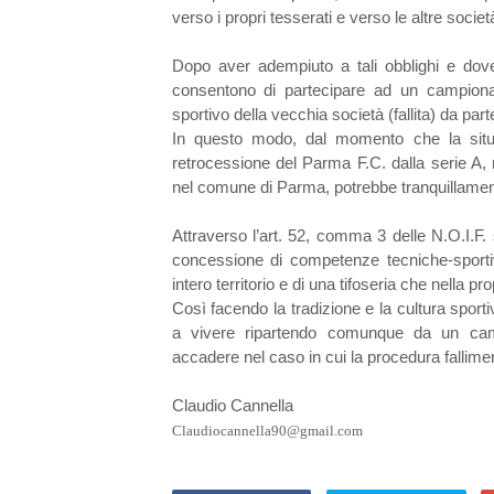
verso i propri tesserati e verso le altre società 
Dopo aver adempiuto a tali obblighi e dove
consentono di partecipare ad un campionato
sportivo della vecchia società (fallita) da par
In questo modo, dal momento che la situ
retrocessione del Parma F.C. dalla serie A
nel comune di Parma, potrebbe tranquillamente
Attraverso l’art. 52, comma 3 delle N.O.I.F. 
concessione di competenze tecniche-sportiv
intero territorio e di una tifoseria che nella 
Così facendo la tradizione e la cultura sporti
a vivere ripartendo comunque da un camp
accadere nel caso in cui la procedura falliment
Claudio Cannella
Claudiocannella90@gmail.com